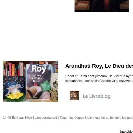
Arundhati Roy, Le Dieu de
Rahel et Estha sont jumeaux, ils vivent à Aye
intouchable. Leur oncle Chacko vit aussi avec e
14:49 Écrit par Hilde |
Lien permanent
| Tags :
les étapes indiennes
,
lire au féminin
,
les gou
http://b