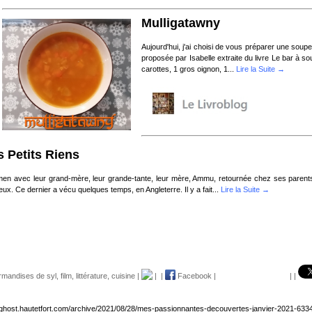
Mulligatawny
Aujourd'hui, j'ai choisi de vous préparer une soupe
proposée par Isabelle extraite du livre Le bar à so
carottes, 1 gros oignon, 1...
Lire la Suite →
s Petits Riens
men avec leur grand-mère, leur grande-tante, leur mère, Ammu, retournée chez ses parents 
ux. Ce dernier a vécu quelques temps, en Angleterre. Il y a fait...
Lire la Suite →
rmandises de syl
,
film
,
littérature
,
cuisine
|
|
|
Facebook
|
|
|
loghost.hautetfort.com/archive/2021/08/28/mes-passionnantes-decouvertes-janvier-2021-633