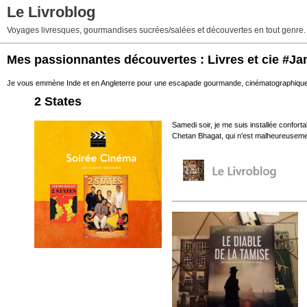
Le Livroblog
Voyages livresques, gourmandises sucrées/salées et découvertes en tout genre.
Mes passionnantes découvertes : Livres et cie #Ja
Je vous emmène Inde et en Angleterre pour une escapade gourmande, cinématographique 
2 States
Samedi soir, je me suis installée confort
Chetan Bhagat, qui n'est malheureusement p