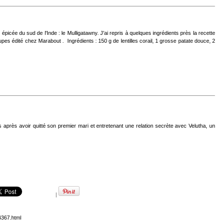
 épicée du sud de l'Inde : le Mulligatawny. J'ai repris à quelques ingrédients près la recette
upes édité chez Marabout . Ingrédients : 150 g de lentilles corail, 1 grosse patate douce, 2
après avoir quitté son premier mari et entretenant une relation secrète avec Velutha, un
|
4367.html