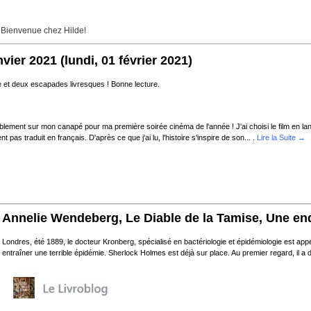
 Bienvenue chez Hilde!
nvier 2021
(lundi, 01 février 2021)
et deux escapades livresques ! Bonne lecture.
ablement sur mon canapé pour ma première soirée cinéma de l'année ! J'ai choisi le film en lang
as traduit en français. D'après ce que j'ai lu, l'histoire s'inspire de son... .
Lire la Suite →
Annelie Wendeberg, Le Diable de la Tamise, Une e
Londres, été 1889, le docteur Kronberg, spécialisé en bactériologie et épidémiologie est appe
entraîner une terrible épidémie. Sherlock Holmes est déjà sur place. Au premier regard, il a