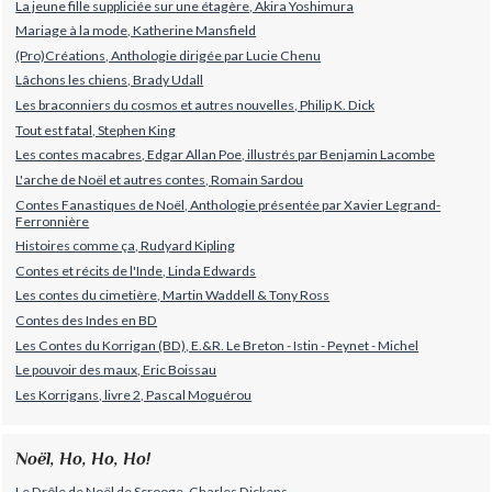
La jeune fille suppliciée sur une étagère, Akira Yoshimura
Mariage à la mode, Katherine Mansfield
(Pro)Créations, Anthologie dirigée par Lucie Chenu
Lâchons les chiens, Brady Udall
Les braconniers du cosmos et autres nouvelles, Philip K. Dick
Tout est fatal, Stephen King
Les contes macabres, Edgar Allan Poe, illustrés par Benjamin Lacombe
L'arche de Noël et autres contes, Romain Sardou
Contes Fanastiques de Noël, Anthologie présentée par Xavier Legrand-
Ferronnière
Histoires comme ça, Rudyard Kipling
Contes et récits de l'Inde, Linda Edwards
Les contes du cimetière, Martin Waddell & Tony Ross
Contes des Indes en BD
Les Contes du Korrigan (BD), E.&R. Le Breton - Istin - Peynet - Michel
Le pouvoir des maux, Eric Boissau
Les Korrigans, livre 2, Pascal Moguérou
Noël, Ho, Ho, Ho!
Le Drôle de Noël de Scrooge, Charles Dickens