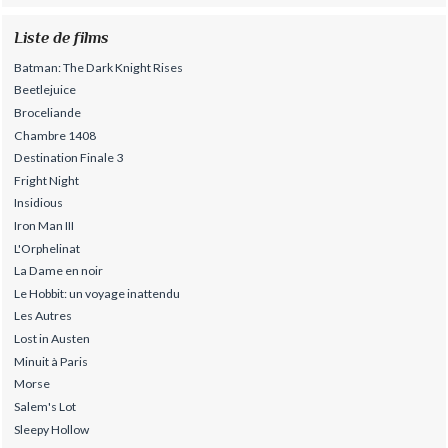
Liste de films
Batman: The Dark Knight Rises
Beetlejuice
Broceliande
Chambre 1408
Destination Finale 3
Fright Night
Insidious
Iron Man III
L'Orphelinat
La Dame en noir
Le Hobbit: un voyage inattendu
Les Autres
Lost in Austen
Minuit à Paris
Morse
Salem's Lot
Sleepy Hollow