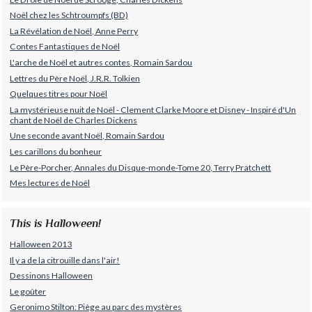
Noël chez les Schtroumpfs (BD)
La Révélation de Noël, Anne Perry
Contes Fantastiques de Noël
L'arche de Noël et autres contes, Romain Sardou
Lettres du Père Noël, J.R.R. Tolkien
Quelques titres pour Noël
La mystérieuse nuit de Noël - Clement Clarke Moore et Disney - Inspiré d'Un
chant de Noël de Charles Dickens
Une seconde avant Noël, Romain Sardou
Les carillons du bonheur
Le Père-Porcher, Annales du Disque-monde-Tome 20, Terry Pratchett
Mes lectures de Noël
This is Halloween!
Halloween 2013
Il y a de la citrouille dans l'air!
Dessinons Halloween
Le goûter
Geronimo Stilton: Piège au parc des mystères