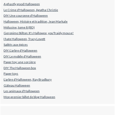
A ghastly good Halloween
Le Crime d'Halloween, Agatha Christie
DIY: Une couronne d'Hallowenn
Halloween, Histoire et tradition, Jean Markale
Mélusine, tome 8 (BD)
Geronimo Stilton: It's Hallowee, you'fraidy mouse!
I hate Halloween, Tracy Lovett
Sablés aux épices
DIY: L'arbre d'Halloween
DIY: Le mobile d'Halloween
Paper toy: une sorcière
DIY: The Halloween box
Paper toys
L'arbre d'Halloween, Ray Bradbury
Gâteau Halloween
Les animaux d'Halloween
Mon premier billet de blog Halloween