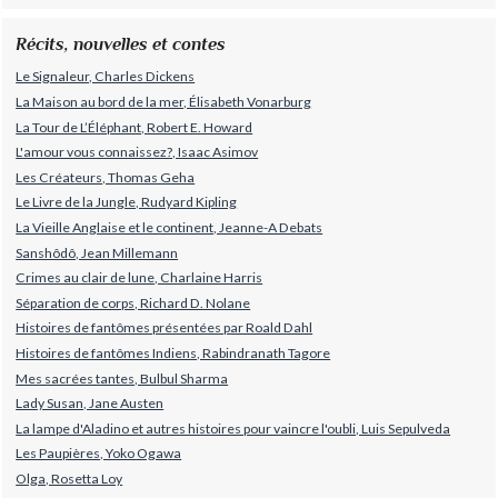
Récits, nouvelles et contes
Le Signaleur, Charles Dickens
La Maison au bord de la mer, Élisabeth Vonarburg
La Tour de L’Éléphant, Robert E. Howard
L'amour vous connaissez?, Isaac Asimov
Les Créateurs, Thomas Geha
Le Livre de la Jungle, Rudyard Kipling
La Vieille Anglaise et le continent, Jeanne-A Debats
Sanshôdô, Jean Millemann
Crimes au clair de lune, Charlaine Harris
Séparation de corps, Richard D. Nolane
Histoires de fantômes présentées par Roald Dahl
Histoires de fantômes Indiens, Rabindranath Tagore
Mes sacrées tantes, Bulbul Sharma
Lady Susan, Jane Austen
La lampe d'Aladino et autres histoires pour vaincre l'oubli, Luis Sepulveda
Les Paupières, Yoko Ogawa
Olga, Rosetta Loy