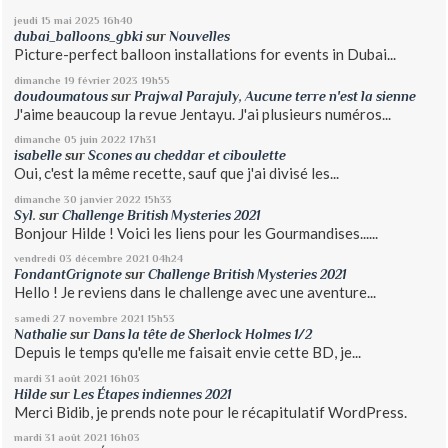
jeudi 15
mai 2025
16h40
dubai_balloons_gbki
sur
Nouvelles
Picture-perfect balloon installations for events in Dubai...
dimanche 19
février 2023
19h55
doudoumatous
sur
Prajwal Parajuly, Aucune terre n'est la sienne
J'aime beaucoup la revue Jentayu. J'ai plusieurs numéros...
dimanche 05
juin 2022
17h31
isabelle
sur
Scones au cheddar et ciboulette
Oui, c'est la même recette, sauf que j'ai divisé les...
dimanche 30
janvier 2022
15h33
Syl.
sur
Challenge British Mysteries 2021
Bonjour Hilde ! Voici les liens pour les Gourmandises......
vendredi 03
décembre 2021
04h24
FondantGrignote
sur
Challenge British Mysteries 2021
Hello ! Je reviens dans le challenge avec une aventure...
samedi 27
novembre 2021
15h53
Nathalie
sur
Dans la tête de Sherlock Holmes 1/2
Depuis le temps qu'elle me faisait envie cette BD, je...
mardi 31
août 2021
16h03
Hilde
sur
Les Étapes indiennes 2021
Merci Bidib, je prends note pour le récapitulatif WordPress.
mardi 31
août 2021
16h03