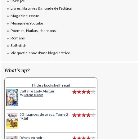
Livre-jeu
Livres, librairies & monde de l'édition
Magazine, revue
Musique & Youtube
Poèmes, Haïkus, chansons
Romans
So British!
Vie quotidienne d'une blogolectrice
What's up?
Hilde's bookshelf: read
L'affaire Lady Alistair
by
Serena Blasco
50 nuances de grecs, Tome 2
by
Jul
Rêves en noir