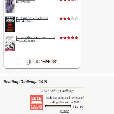
by
Jo Witek
L'Enfant des cimetières
by
Cédric Sire
Le Livre des choses perdues
by
John Connolly
Reading Challenge 2018
2018 Reading Challenge
Hilde
has completed her goal of
reading 60 books in 2018!
61 of 60
(100%)