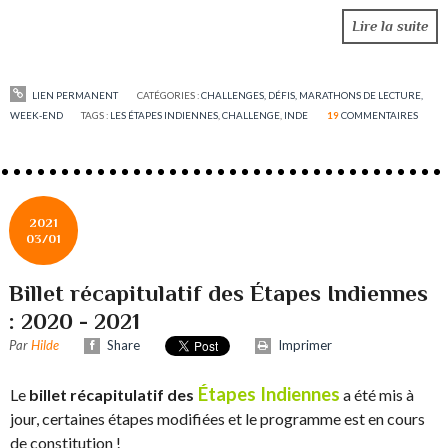
Lire la suite
LIEN PERMANENT
CATÉGORIES :
CHALLENGES, DÉFIS, MARATHONS DE LECTURE,
WEEK-END
TAGS :
LES ÉTAPES INDIENNES
,
CHALLENGE
,
INDE
19
COMMENTAIRES
2021
03/01
Billet récapitulatif des Étapes Indiennes
: 2020 - 2021
Par
Hilde
Share
Imprimer
Étapes Indiennes
Le
billet récapitulatif des
a été mis à
jour, certaines étapes modifiées et le programme est en cours
de constitution !