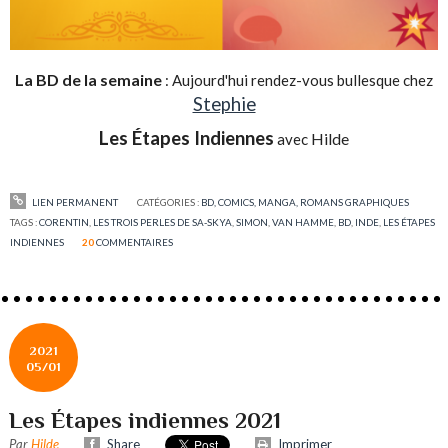
La BD de la semaine
: Aujourd'hui rendez-vous bullesque chez
Stephie
Les Étapes Indiennes
Hilde
avec
LIEN PERMANENT
CATÉGORIES :
BD, COMICS, MANGA, ROMANS GRAPHIQUES
TAGS :
CORENTIN
,
LES TROIS PERLES DE SA-SKYA
,
SIMON
,
VAN HAMME
,
BD
,
INDE
,
LES ÉTAPES
INDIENNES
20
COMMENTAIRES
2021
05/01
Les Étapes indiennes 2021
Par
Hilde
Share
Imprimer