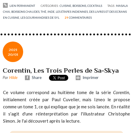
LIEN PERMANENT
CATÉGORIES :
CUISINE, BOISSONS, COCKTAILS
TAGS :
MASALA
CHAI
,
BOISSONS CHAUDES
,
THÉ
,
INDE
,
LES ÉTAPES INDIENNES
,
DES LIVRES ET DES ECRANS
EN CUISINE
,
LES GOURMANDISES DE SYL
29
COMMENTAIRES
2021
20/01
Corentin, Les Trois Perles de Sa-Skya
Par
Hilde
Share
Imprimer
Ce volume correspond au huitième tome de la série
Corentin,
initialement créée par Paul Cuvelier, mais Izneo le propose
comme un tome 1, ce qui explique que je me sois lancée. En réalité
il s'agit d'une réinterprétation par l'illustrateur Christophe
Simon. Je l'ai découvert après la lecture.