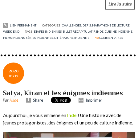
Lire la suite
LIEN PERMANENT
CATÉGORIES :
CHALLENGES, DÉFIS, MARATHONS DE LECTURE,
WEEK-END
TAGS :
ÉTAPES INDIENNES
,
BILLET RÉCAPITULATIF
,
INDE
,
CUISINE INDIENNE
,
FILMS INDIENS
,
SÉRIES INDIENNES
,
LITTÉRATURE INDIENNE
48
COMMENTAIRES
2020
01/12
Satya, Kiran et les énigmes indiennes
Par
Hilde
Share
Imprimer
Aujourd'hui, je vous emmène en
Inde
! Une histoire avec de
jeunes protagonistes, des énigmes et un peu de culture indienne.