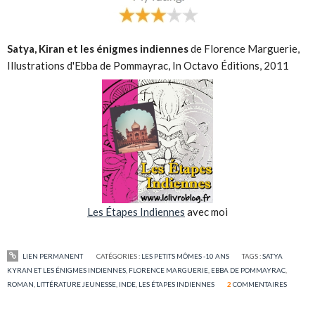
Satya, Kiran et les énigmes indiennes
de Florence Marguerie,
Illustrations d'Ebba de Pommayrac, In Octavo Éditions, 2011
Les Étapes Indiennes
avec moi
LIEN PERMANENT
CATÉGORIES :
LES PETITS MÔMES -10 ANS
TAGS :
SATYA
KYRAN ET LES ÉNIGMES INDIENNES
,
FLORENCE MARGUERIE
,
EBBA DE POMMAYRAC
,
ROMAN
,
LITTÉRATURE JEUNESSE
,
INDE
,
LES ÉTAPES INDIENNES
2
COMMENTAIRES