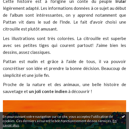
Cette histoire est à l'origine un conte du peuple
Irular
légèrement adapté. Les informations données à ce sujet au début
de l'album sont intéressantes, on y apprend notamment que
Pattan vit dans le sud de l'Inde. Le fait d'avoir choisi une
citrouille est plutôt amusant.
Les illustrations sont très colorées. La citrouille est superbe
avec ses petites tiges qui courent partout! J'aime bien les
dessins, assez classiques.
Pattan est malin et grâce à l'aide de tous, il va pouvoir
concrétiser son idée et prendre la bonne décision. Beaucoup de
simplicité et une jolie fin.
Proche de la nature et des animaux, une belle histoire de
sauvetage et
un joli conte indien
à découvrir !
En poursuivant votre navigation sur ce site, vous acceptez l'utilisation de
cookies. Ces derniers assurent le bon fonctionnement de nos services.
En
savoir plus
.