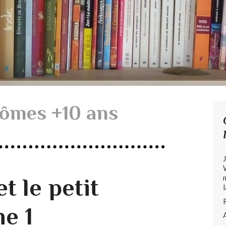
ômes +10 ans
t le petit
e 1