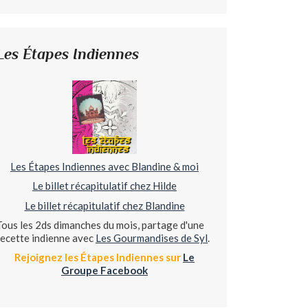
Les Étapes Indiennes
Les Étapes Indiennes avec Blandine & moi
Le billet récapitulatif chez Hilde
Le billet récapitulatif chez Blandine
Tous les 2ds dimanches du mois, partage d'une
recette indienne avec
Les Gourmandises de Syl
.
Rejoignez les Étapes Indiennes sur
Le
Groupe Facebook