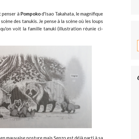
t penser à
Pompoko
d'Isao Takahata, le magnifique
 scène des tanukis. Je pense à la scène où les loups
'on voit la famille tanuki (illustration réunie ci-
 en mauvaise posture mais Senzo est déjà parti à sa