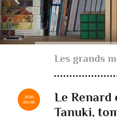
Les grands m
Le Renard e
2021
09/01
Tanuki, tom