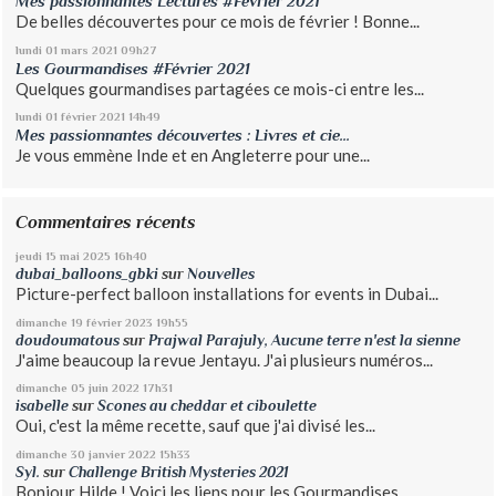
Mes passionnantes Lectures #Février 2021
De belles découvertes pour ce mois de février ! Bonne...
lundi 01
mars 2021
09h27
Les Gourmandises #Février 2021
Quelques gourmandises partagées ce mois-ci entre les...
lundi 01
février 2021
14h49
Mes passionnantes découvertes : Livres et cie...
Je vous emmène Inde et en Angleterre pour une...
Commentaires récents
jeudi 15
mai 2025
16h40
dubai_balloons_gbki
sur
Nouvelles
Picture-perfect balloon installations for events in Dubai...
dimanche 19
février 2023
19h55
doudoumatous
sur
Prajwal Parajuly, Aucune terre n'est la sienne
J'aime beaucoup la revue Jentayu. J'ai plusieurs numéros...
dimanche 05
juin 2022
17h31
isabelle
sur
Scones au cheddar et ciboulette
Oui, c'est la même recette, sauf que j'ai divisé les...
dimanche 30
janvier 2022
15h33
Syl.
sur
Challenge British Mysteries 2021
Bonjour Hilde ! Voici les liens pour les Gourmandises......