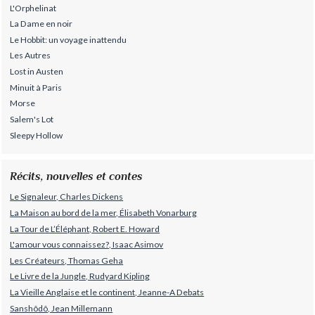
L'Orphelinat
La Dame en noir
Le Hobbit: un voyage inattendu
Les Autres
Lost in Austen
Minuit à Paris
Morse
Salem's Lot
Sleepy Hollow
Récits, nouvelles et contes
Le Signaleur, Charles Dickens
La Maison au bord de la mer, Élisabeth Vonarburg
La Tour de L’Éléphant, Robert E. Howard
L'amour vous connaissez?, Isaac Asimov
Les Créateurs, Thomas Geha
Le Livre de la Jungle, Rudyard Kipling
La Vieille Anglaise et le continent, Jeanne-A Debats
Sanshôdô, Jean Millemann