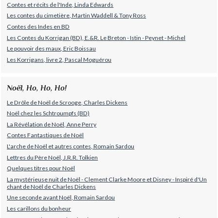
Contes et récits de l'Inde, Linda Edwards
Les contes du cimetière, Martin Waddell & Tony Ross
Contes des Indes en BD
Les Contes du Korrigan (BD), E.&R. Le Breton - Istin - Peynet - Michel
Le pouvoir des maux, Eric Boissau
Les Korrigans, livre 2, Pascal Moguérou
Noël, Ho, Ho, Ho!
Le Drôle de Noël de Scrooge, Charles Dickens
Noël chez les Schtroumpfs (BD)
La Révélation de Noël, Anne Perry
Contes Fantastiques de Noël
L'arche de Noël et autres contes, Romain Sardou
Lettres du Père Noël, J.R.R. Tolkien
Quelques titres pour Noël
La mystérieuse nuit de Noël - Clement Clarke Moore et Disney - Inspiré d'Un
chant de Noël de Charles Dickens
Une seconde avant Noël, Romain Sardou
Les carillons du bonheur