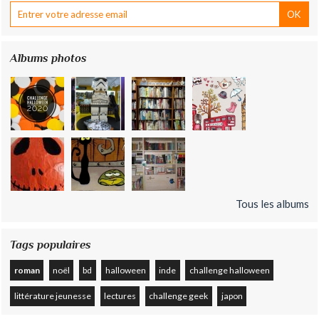
Albums photos
Tous les albums
Tags populaires
roman
noël
bd
halloween
inde
challenge halloween
littérature jeunesse
lectures
challenge geek
japon