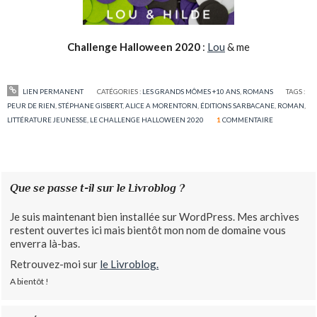
Challenge Halloween 2020
:
Lou
& me
LIEN PERMANENT
CATÉGORIES :
LES GRANDS MÔMES +10 ANS
,
ROMANS
TAGS :
PEUR DE RIEN
,
STÉPHANE GISBERT
,
ALICE A MORENTORN
,
ÉDITIONS SARBACANE
,
ROMAN
,
LITTÉRATURE JEUNESSE
,
LE CHALLENGE HALLOWEEN 2020
1
COMMENTAIRE
Que se passe t-il sur le Livroblog ?
Je suis maintenant bien installée sur WordPress. Mes archives
restent ouvertes ici mais bientôt mon nom de domaine vous
enverra là-bas.
Retrouvez-moi sur
le Livroblog.
A bientôt !