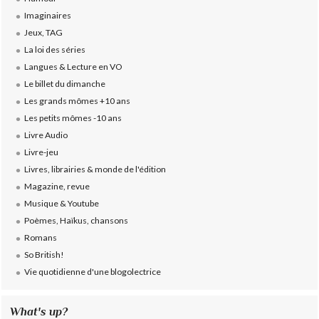
Imaginaires
Jeux, TAG
La loi des séries
Langues & Lecture en VO
Le billet du dimanche
Les grands mômes +10 ans
Les petits mômes -10 ans
Livre Audio
Livre-jeu
Livres, librairies & monde de l'édition
Magazine, revue
Musique & Youtube
Poèmes, Haïkus, chansons
Romans
So British!
Vie quotidienne d'une blogolectrice
What's up?