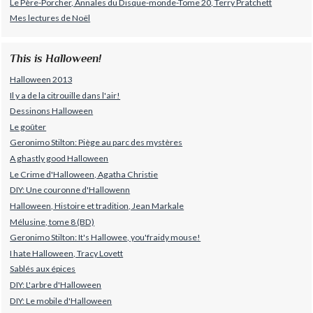
Le Père-Porcher, Annales du Disque-monde-Tome 20, Terry Pratchett
Mes lectures de Noël
This is Halloween!
Halloween 2013
Il y a de la citrouille dans l'air!
Dessinons Halloween
Le goûter
Geronimo Stilton: Piège au parc des mystères
A ghastly good Halloween
Le Crime d'Halloween, Agatha Christie
DIY: Une couronne d'Hallowenn
Halloween, Histoire et tradition, Jean Markale
Mélusine, tome 8 (BD)
Geronimo Stilton: It's Hallowee, you'fraidy mouse!
I hate Halloween, Tracy Lovett
Sablés aux épices
DIY: L'arbre d'Halloween
DIY: Le mobile d'Halloween