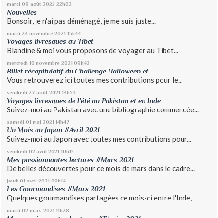
mardi 09
août 2022
22h02
Nouvelles
Bonsoir, je n'ai pas déménagé, je me suis juste...
mardi 23
novembre 2021
15h44
Voyages livresques au Tibet
Blandine & moi vous proposons de voyager au Tibet...
mercredi 10
novembre 2021
09h42
Billet récapitulatif du Challenge Halloween et...
Vous retrouverez ici toutes mes contributions pour le...
vendredi 27
août 2021
13h59
Voyages livresques de l'été au Pakistan et en Inde
Suivez-moi au Pakistan avec une bibliographie commencée...
samedi 01
mai 2021
14h47
Un Mois au Japon #Avril 2021
Suivez-moi au Japon avec toutes mes contributions pour...
vendredi 02
avril 2021
10h13
Mes passionnantes lectures #Mars 2021
De belles découvertes pour ce mois de mars dans le cadre...
jeudi 01
avril 2021
09h14
Les Gourmandises #Mars 2021
Quelques gourmandises partagées ce mois-ci entre l'Inde,...
mardi 02
mars 2021
11h28