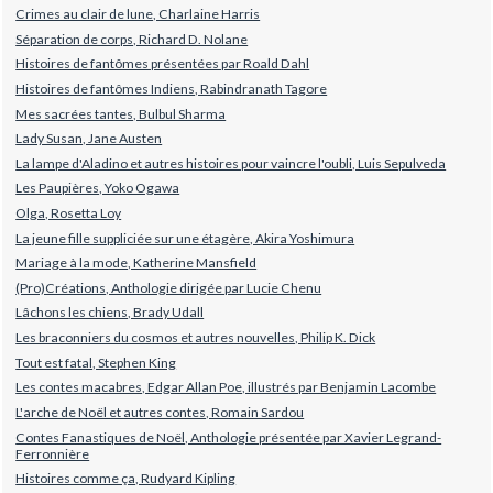
Crimes au clair de lune, Charlaine Harris
Séparation de corps, Richard D. Nolane
Histoires de fantômes présentées par Roald Dahl
Histoires de fantômes Indiens, Rabindranath Tagore
Mes sacrées tantes, Bulbul Sharma
Lady Susan, Jane Austen
La lampe d'Aladino et autres histoires pour vaincre l'oubli, Luis Sepulveda
Les Paupières, Yoko Ogawa
Olga, Rosetta Loy
La jeune fille suppliciée sur une étagère, Akira Yoshimura
Mariage à la mode, Katherine Mansfield
(Pro)Créations, Anthologie dirigée par Lucie Chenu
Lâchons les chiens, Brady Udall
Les braconniers du cosmos et autres nouvelles, Philip K. Dick
Tout est fatal, Stephen King
Les contes macabres, Edgar Allan Poe, illustrés par Benjamin Lacombe
L'arche de Noël et autres contes, Romain Sardou
Contes Fanastiques de Noël, Anthologie présentée par Xavier Legrand-
Ferronnière
Histoires comme ça, Rudyard Kipling