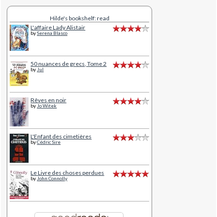
Hilde's bookshelf: read
L'affaire Lady Alistair
by
Serena Blasco
50 nuances de grecs, Tome 2
by
Jul
Rêves en noir
by
Jo Witek
L'Enfant des cimetières
by
Cédric Sire
Le Livre des choses perdues
by
John Connolly