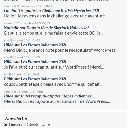
vendredi 03
décembre 2021
04h24
FondantGrignote
sur
Challenge British Mysteries 2021
Hello ! Je reviens dans le challenge avec une aventure...
samedi 27
novembre 2021
15h53
Nathalie
sur
Dans la tête de Sherlock Holmes 1/2
Depuis le temps qu'elle me faisait envie cette BD, je...
mardi 31
août 2021
16h03
Hilde
sur
Les Étapes indiennes 2021
Merci Bidib, je prends note pour le récapitulatif WordPress.
mardi 31
août 2021
16h03
Hilde
sur
Les Étapes indiennes 2021
Je l'ai ajouté au récapitulatif sur WordPress ! Merci...
lundi 30
août 2021
19h41
Bidib
sur
Les Étapes indiennes 2021
coucou petit étape cinéma avec L'homme qui défiait...
vendredi 27
août 2021
14h13
Hilde
sur
Billet récapitulatif des Étapes Indiennes :...
Merci Bidib, c'est ajouté au récapitulatif de WordPress....
Newsletter
S'inscrire
Se désinscrire