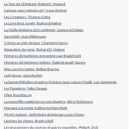
La Tour de L’Éléphant, Robert E. Howard
L'amour vous connaissez?, Isaac Asimov
Les Créateurs, Thomas Geha
Le Livre de la Jungle, Rudyard Kipling
La Vieille Anglaise et le continent, Jeanne-A Debats
Sanshôdô, Jean Millemann
Crimes au clair de lune, Charlaine Harris
Séparation de corps, Richard D. Nolane
Histoires de fantômes présentées par Roald Dahl
Histoires de fantômes Indiens, Rabindranath Tagore
Mes sacrées tantes, Bulbul Sharma
Lady Susan, Jane Austen
La lampe d'Aladino et autres histoires pour vaincre l'oubli, Luis Sepulveda
Les Paupières, Yoko Ogawa
Olga, Rosetta Loy
La jeune fille suppliciée sur une étagère, Akira Yoshimura
Mariage à la mode, Katherine Mansfield
(Pro)Créations, Anthologie dirigée par Lucie Chenu
Lâchons les chiens, Brady Udall
Les braconniers du cosmos et autres nouvelles, Philip K. Dick