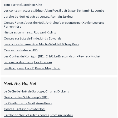
Tout est fatal, Stephen King
Les contes macabres, Edgar Allan Poe, illustrés par Benjamin Lacombe
L'arche de Noël et autres contes, Romain Sardou
Contes Fanastiques de Noël, Anthologie présentée par Xavier Legrand-
Ferronnière
Histoires comme ça, Rudyard Kipling
Contes et récits de l'Inde, Linda Edwards
Les contes du cimetière, Martin Waddell & Tony Ross
Contes des Indes en BD
Les Contes du Korrigan (BD), E.&R. Le Breton - Istin - Peynet - Michel
Le pouvoir des maux, Eric Boissau
Les Korrigans, livre 2, Pascal Moguérou
Noël, Ho, Ho, Ho!
Le Drôle de Noël de Scrooge, Charles Dickens
Noël chez les Schtroumpfs (BD)
La Révélation de Noël, Anne Perry
Contes Fantastiques de Noël
L'arche de Noël et autres contes, Romain Sardou