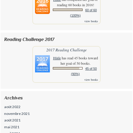
reading 60 books in 2016!
60 of 60
(100%)
view books
Reading Challenge 2017
2017 Reading Challenge
Hilde
has read 45 books toward
her goal of 50 books.
45 of 50
(90%)
view books
Archives
août 2022
novembre 2021
août 2021
mai 2021