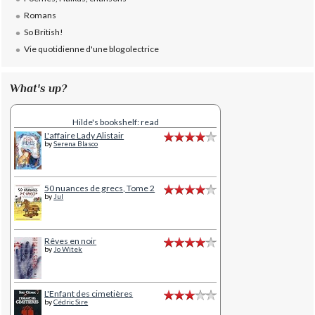
Romans
So British!
Vie quotidienne d'une blogolectrice
What's up?
Hilde's bookshelf: read
L'affaire Lady Alistair
by
Serena Blasco
50 nuances de grecs, Tome 2
by
Jul
Rêves en noir
by
Jo Witek
L'Enfant des cimetières
by
Cédric Sire