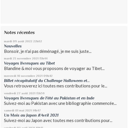
Notes récentes
mardi 09
août 2022
22h02
Nouvelles
Bonsoir, je n'ai pas déménagé, je me suis juste...
mardi 23
novembre 2021
15h44
Voyages livresques au Tibet
Blandine & moi vous proposons de voyager au Tibet...
mercredi 10
novembre 2021
09h42
Billet récapitulatif du Challenge Halloween et...
Vous retrouverez ici toutes mes contributions pour le...
vendredi 27
août 2021
13h59
Voyages livresques de l'été au Pakistan et en Inde
Suivez-moi au Pakistan avec une bibliographie commencée...
samedi 01
mai 2021
14h47
Un Mois au Japon #Avril 2021
Suivez-moi au Japon avec toutes mes contributions pour...
vendredi 02
avril 2021
10h13