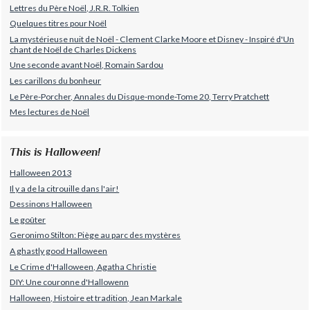
Lettres du Père Noël, J.R.R. Tolkien
Quelques titres pour Noël
La mystérieuse nuit de Noël - Clement Clarke Moore et Disney - Inspiré d'Un
chant de Noël de Charles Dickens
Une seconde avant Noël, Romain Sardou
Les carillons du bonheur
Le Père-Porcher, Annales du Disque-monde-Tome 20, Terry Pratchett
Mes lectures de Noël
This is Halloween!
Halloween 2013
Il y a de la citrouille dans l'air!
Dessinons Halloween
Le goûter
Geronimo Stilton: Piège au parc des mystères
A ghastly good Halloween
Le Crime d'Halloween, Agatha Christie
DIY: Une couronne d'Hallowenn
Halloween, Histoire et tradition, Jean Markale