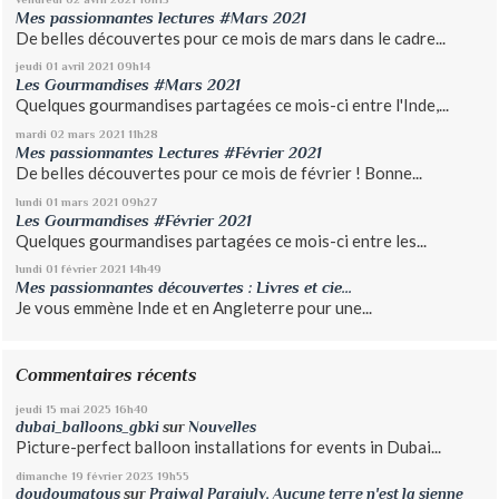
Mes passionnantes lectures #Mars 2021
De belles découvertes pour ce mois de mars dans le cadre...
jeudi 01
avril 2021
09h14
Les Gourmandises #Mars 2021
Quelques gourmandises partagées ce mois-ci entre l'Inde,...
mardi 02
mars 2021
11h28
Mes passionnantes Lectures #Février 2021
De belles découvertes pour ce mois de février ! Bonne...
lundi 01
mars 2021
09h27
Les Gourmandises #Février 2021
Quelques gourmandises partagées ce mois-ci entre les...
lundi 01
février 2021
14h49
Mes passionnantes découvertes : Livres et cie...
Je vous emmène Inde et en Angleterre pour une...
Commentaires récents
jeudi 15
mai 2025
16h40
dubai_balloons_gbki
sur
Nouvelles
Picture-perfect balloon installations for events in Dubai...
dimanche 19
février 2023
19h55
doudoumatous
sur
Prajwal Parajuly, Aucune terre n'est la sienne