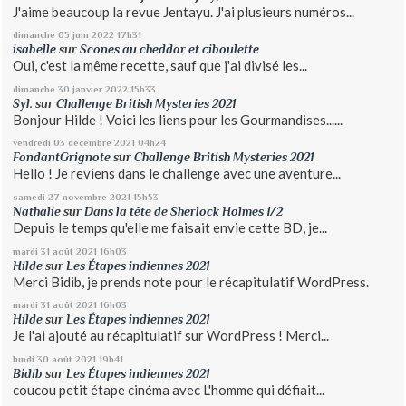
J'aime beaucoup la revue Jentayu. J'ai plusieurs numéros...
dimanche 05
juin 2022
17h31
isabelle
sur
Scones au cheddar et ciboulette
Oui, c'est la même recette, sauf que j'ai divisé les...
dimanche 30
janvier 2022
15h33
Syl.
sur
Challenge British Mysteries 2021
Bonjour Hilde ! Voici les liens pour les Gourmandises......
vendredi 03
décembre 2021
04h24
FondantGrignote
sur
Challenge British Mysteries 2021
Hello ! Je reviens dans le challenge avec une aventure...
samedi 27
novembre 2021
15h53
Nathalie
sur
Dans la tête de Sherlock Holmes 1/2
Depuis le temps qu'elle me faisait envie cette BD, je...
mardi 31
août 2021
16h03
Hilde
sur
Les Étapes indiennes 2021
Merci Bidib, je prends note pour le récapitulatif WordPress.
mardi 31
août 2021
16h03
Hilde
sur
Les Étapes indiennes 2021
Je l'ai ajouté au récapitulatif sur WordPress ! Merci...
lundi 30
août 2021
19h41
Bidib
sur
Les Étapes indiennes 2021
coucou petit étape cinéma avec L'homme qui défiait...