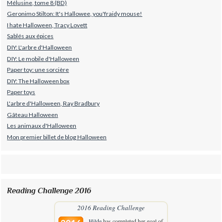
Mélusine, tome 8 (BD)
Geronimo Stilton: It's Hallowee, you'fraidy mouse!
I hate Halloween, Tracy Lovett
Sablés aux épices
DIY: L'arbre d'Halloween
DIY: Le mobile d'Halloween
Paper toy: une sorcière
DIY: The Halloween box
Paper toys
L'arbre d'Halloween, Ray Bradbury
Gâteau Halloween
Les animaux d'Halloween
Mon premier billet de blog Halloween
Reading Challenge 2016
2016 Reading Challenge
Hilde
has completed her goal of