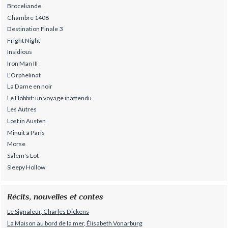
Broceliande
Chambre 1408
Destination Finale 3
Fright Night
Insidious
Iron Man III
L'Orphelinat
La Dame en noir
Le Hobbit: un voyage inattendu
Les Autres
Lost in Austen
Minuit à Paris
Morse
Salem's Lot
Sleepy Hollow
Récits, nouvelles et contes
Le Signaleur, Charles Dickens
La Maison au bord de la mer, Élisabeth Vonarburg