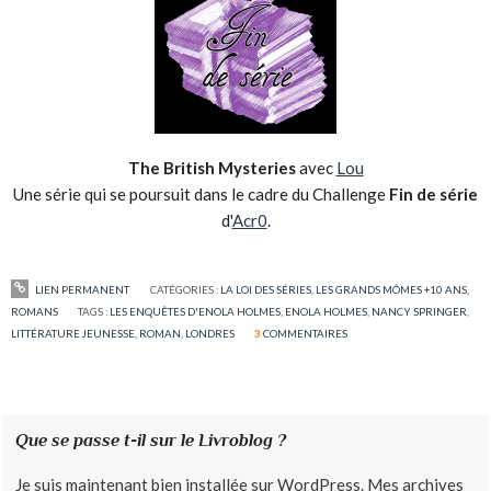
The British Mysteries
avec
Lou
Une série qui se poursuit dans le cadre du Challenge
Fin de série
d'
Acr0
.
LIEN PERMANENT
CATÉGORIES :
LA LOI DES SÉRIES
,
LES GRANDS MÔMES +10 ANS
,
ROMANS
TAGS :
LES ENQUÊTES D'ENOLA HOLMES
,
ENOLA HOLMES
,
NANCY SPRINGER
,
LITTÉRATURE JEUNESSE
,
ROMAN
,
LONDRES
3
COMMENTAIRES
Que se passe t-il sur le Livroblog ?
Je suis maintenant bien installée sur WordPress. Mes archives