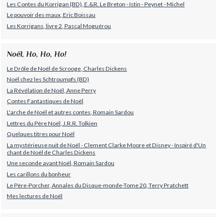
Les Contes du Korrigan (BD), E.&R. Le Breton - Istin - Peynet - Michel
Le pouvoir des maux, Eric Boissau
Les Korrigans, livre 2, Pascal Moguérou
Noël, Ho, Ho, Ho!
Le Drôle de Noël de Scrooge, Charles Dickens
Noël chez les Schtroumpfs (BD)
La Révélation de Noël, Anne Perry
Contes Fantastiques de Noël
L'arche de Noël et autres contes, Romain Sardou
Lettres du Père Noël, J.R.R. Tolkien
Quelques titres pour Noël
La mystérieuse nuit de Noël - Clement Clarke Moore et Disney - Inspiré d'Un
chant de Noël de Charles Dickens
Une seconde avant Noël, Romain Sardou
Les carillons du bonheur
Le Père-Porcher, Annales du Disque-monde-Tome 20, Terry Pratchett
Mes lectures de Noël