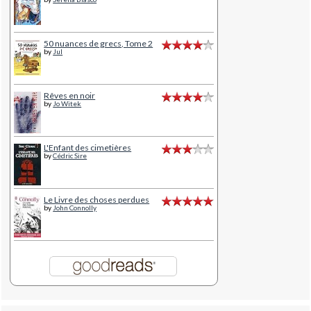
50 nuances de grecs, Tome 2
by
Jul
Rêves en noir
by
Jo Witek
L'Enfant des cimetières
by
Cédric Sire
Le Livre des choses perdues
by
John Connolly