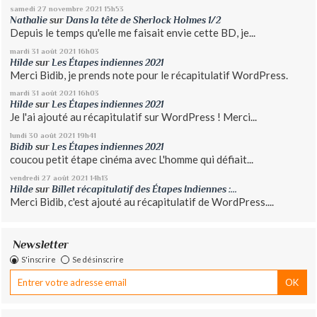
samedi 27
novembre 2021
15h53
Nathalie
sur
Dans la tête de Sherlock Holmes 1/2
Depuis le temps qu'elle me faisait envie cette BD, je...
mardi 31
août 2021
16h03
Hilde
sur
Les Étapes indiennes 2021
Merci Bidib, je prends note pour le récapitulatif WordPress.
mardi 31
août 2021
16h03
Hilde
sur
Les Étapes indiennes 2021
Je l'ai ajouté au récapitulatif sur WordPress ! Merci...
lundi 30
août 2021
19h41
Bidib
sur
Les Étapes indiennes 2021
coucou petit étape cinéma avec L'homme qui défiait...
vendredi 27
août 2021
14h13
Hilde
sur
Billet récapitulatif des Étapes Indiennes :...
Merci Bidib, c'est ajouté au récapitulatif de WordPress....
Newsletter
S'inscrire
Se désinscrire