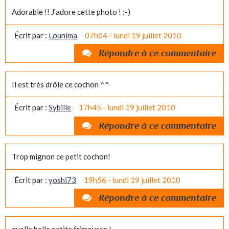
Adorable !! J'adore cette photo ! ;-)
Écrit par :
Lounima
07h04
-
lundi 19
juillet 2010
Répondre à ce commentaire
Il est très drôle ce cochon ^^
Écrit par :
Sybille
17h45
-
lundi 19
juillet 2010
Répondre à ce commentaire
Trop mignon ce petit cochon!
Écrit par :
yoshi73
19h56
-
lundi 19
juillet 2010
Répondre à ce commentaire
quelle belle petite frimousse !