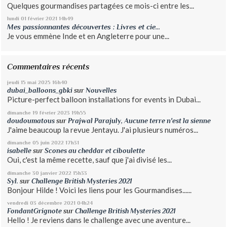
Quelques gourmandises partagées ce mois-ci entre les...
lundi 01
février 2021
14h49
Mes passionnantes découvertes : Livres et cie...
Je vous emmène Inde et en Angleterre pour une...
Commentaires récents
jeudi 15
mai 2025
16h40
dubai_balloons_gbki
sur
Nouvelles
Picture-perfect balloon installations for events in Dubai...
dimanche 19
février 2023
19h55
doudoumatous
sur
Prajwal Parajuly, Aucune terre n'est la sienne
J'aime beaucoup la revue Jentayu. J'ai plusieurs numéros...
dimanche 05
juin 2022
17h31
isabelle
sur
Scones au cheddar et ciboulette
Oui, c'est la même recette, sauf que j'ai divisé les...
dimanche 30
janvier 2022
15h33
Syl.
sur
Challenge British Mysteries 2021
Bonjour Hilde ! Voici les liens pour les Gourmandises......
vendredi 03
décembre 2021
04h24
FondantGrignote
sur
Challenge British Mysteries 2021
Hello ! Je reviens dans le challenge avec une aventure...