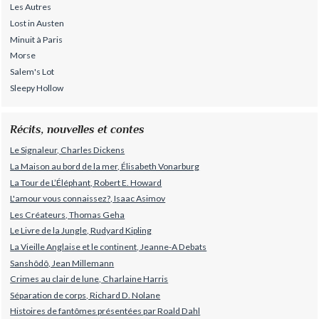
Les Autres
Lost in Austen
Minuit à Paris
Morse
Salem's Lot
Sleepy Hollow
Récits, nouvelles et contes
Le Signaleur, Charles Dickens
La Maison au bord de la mer, Élisabeth Vonarburg
La Tour de L’Éléphant, Robert E. Howard
L'amour vous connaissez?, Isaac Asimov
Les Créateurs, Thomas Geha
Le Livre de la Jungle, Rudyard Kipling
La Vieille Anglaise et le continent, Jeanne-A Debats
Sanshôdô, Jean Millemann
Crimes au clair de lune, Charlaine Harris
Séparation de corps, Richard D. Nolane
Histoires de fantômes présentées par Roald Dahl