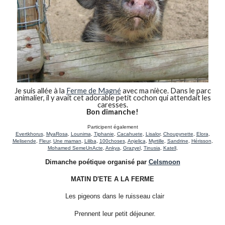
Je suis allée à la
Ferme de Magné
avec ma nièce. Dans le parc
animalier, il y avait cet adorable petit cochon qui attendait les
caresses.
Bon dimanche!
Participent également
Evertkhorus
,
MyaRosa
,
Lounima
,
Tiphanie
,
Cacahuete
,
Lisalor
,
Choupynette
,
Elora
,
Melisende
,
Fleur
,
Une maman
,
Liliba
,
100choses
,
Anjelica
,
Myrtille
,
Sandrine
,
Hérisson
,
Mohamed SemeUnActe
,
Ankya
,
Grazyel
,
Tinusia
,
Katell
,
Dimanche poétique organisé par
Celsmoon
MATIN D'ETE A LA FERME
Les pigeons dans le ruisseau clair
Prennent leur petit déjeuner.