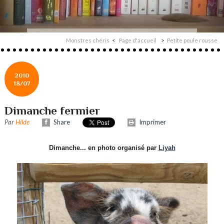
Monstres chéris
Page d'accueil
Petite poule rousse
2010
18/07
Dimanche fermier
Par
Hilde
Share
Imprimer
Dimanche... en photo organisé par
Liyah