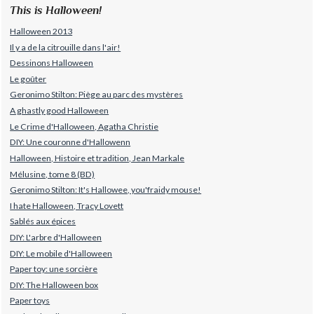
This is Halloween!
Halloween 2013
Il y a de la citrouille dans l'air!
Dessinons Halloween
Le goûter
Geronimo Stilton: Piège au parc des mystères
A ghastly good Halloween
Le Crime d'Halloween, Agatha Christie
DIY: Une couronne d'Hallowenn
Halloween, Histoire et tradition, Jean Markale
Mélusine, tome 8 (BD)
Geronimo Stilton: It's Hallowee, you'fraidy mouse!
I hate Halloween, Tracy Lovett
Sablés aux épices
DIY: L'arbre d'Halloween
DIY: Le mobile d'Halloween
Paper toy: une sorcière
DIY: The Halloween box
Paper toys