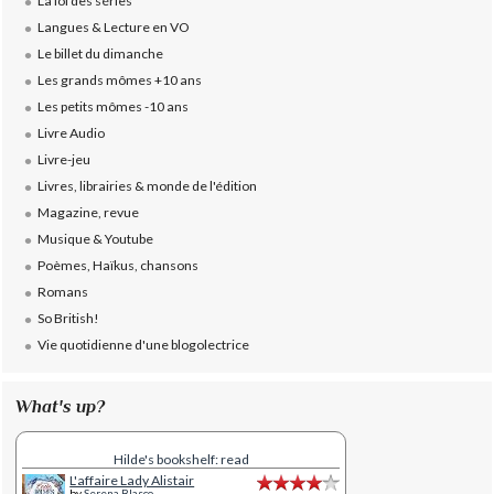
La loi des séries
Langues & Lecture en VO
Le billet du dimanche
Les grands mômes +10 ans
Les petits mômes -10 ans
Livre Audio
Livre-jeu
Livres, librairies & monde de l'édition
Magazine, revue
Musique & Youtube
Poèmes, Haïkus, chansons
Romans
So British!
Vie quotidienne d'une blogolectrice
What's up?
Hilde's bookshelf: read
L'affaire Lady Alistair
by
Serena Blasco