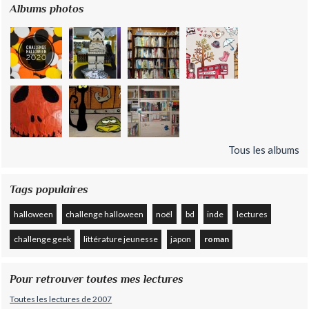
Albums photos
Tous les albums
Tags populaires
halloween
challenge halloween
noël
bd
inde
lectures
challenge geek
littérature jeunesse
japon
roman
Pour retrouver toutes mes lectures
Toutes les lectures de 2007