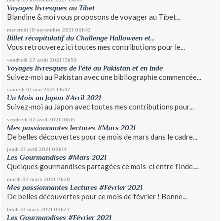
Voyages livresques au Tibet
Blandine & moi vous proposons de voyager au Tibet...
mercredi 10
novembre 2021
09h42
Billet récapitulatif du Challenge Halloween et...
Vous retrouverez ici toutes mes contributions pour le...
vendredi 27
août 2021
13h59
Voyages livresques de l'été au Pakistan et en Inde
Suivez-moi au Pakistan avec une bibliographie commencée...
samedi 01
mai 2021
14h47
Un Mois au Japon #Avril 2021
Suivez-moi au Japon avec toutes mes contributions pour...
vendredi 02
avril 2021
10h13
Mes passionnantes lectures #Mars 2021
De belles découvertes pour ce mois de mars dans le cadre...
jeudi 01
avril 2021
09h14
Les Gourmandises #Mars 2021
Quelques gourmandises partagées ce mois-ci entre l'Inde,...
mardi 02
mars 2021
11h28
Mes passionnantes Lectures #Février 2021
De belles découvertes pour ce mois de février ! Bonne...
lundi 01
mars 2021
09h27
Les Gourmandises #Février 2021