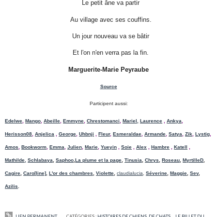
Le petit âne va partir
Au village avec ses couffins.
Un jour nouveau va se bâtir
Et l'on n'en verra pas la fin.
Marguerite-Marie Peyraube
Source
Participent aussi:
Edelwe
,
Mango
,
Abeille
,
Emmyne
,
Chrestomanci
,
Mariel,
Laurence
,
Ankya
,
Herisson08
,
Anjelica
,
George
,
Uhbnji
,
Fleur
,
Esmeraldae
,
Armande
,
Satya
,
Zik
,
Lystig
,
Amos
,
Bookworm
,
Emma
,
Julien
,
Marie
,
Yueyin
,
Soie
,
Alex
,
Hambre
,
Katell
,
Mathilde,
Schlabaya
,
Saphoo
,
La plume et la page
,
Tinusia
,
Chrys
,
Roseau
,
MyrtilleD
,
Cagire
,
Caro[line]
,
L'or des chambres
,
Violette
,
claudialucia
,
Séverine
,
Maggie
,
Sev
,
Azilis
.
LIEN PERMANENT
CATÉGORIES :
HISTOIRES DE CHIENS, DE CHATS...
,
LE BILLET DU