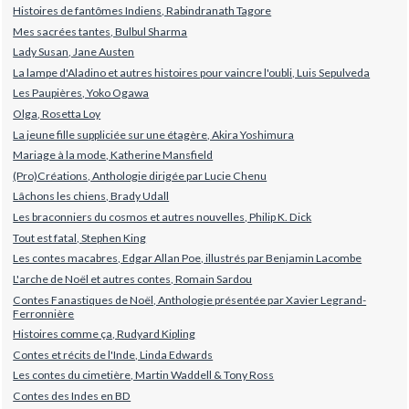
Histoires de fantômes Indiens, Rabindranath Tagore
Mes sacrées tantes, Bulbul Sharma
Lady Susan, Jane Austen
La lampe d'Aladino et autres histoires pour vaincre l'oubli, Luis Sepulveda
Les Paupières, Yoko Ogawa
Olga, Rosetta Loy
La jeune fille suppliciée sur une étagère, Akira Yoshimura
Mariage à la mode, Katherine Mansfield
(Pro)Créations, Anthologie dirigée par Lucie Chenu
Lâchons les chiens, Brady Udall
Les braconniers du cosmos et autres nouvelles, Philip K. Dick
Tout est fatal, Stephen King
Les contes macabres, Edgar Allan Poe, illustrés par Benjamin Lacombe
L'arche de Noël et autres contes, Romain Sardou
Contes Fanastiques de Noël, Anthologie présentée par Xavier Legrand-
Ferronnière
Histoires comme ça, Rudyard Kipling
Contes et récits de l'Inde, Linda Edwards
Les contes du cimetière, Martin Waddell & Tony Ross
Contes des Indes en BD