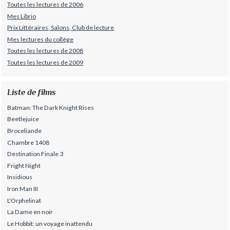
Toutes les lectures de 2006
Mes Librio
Prix Littéraires, Salons, Club de lecture
Mes lectures du collège
Toutes les lectures de 2008
Toutes les lectures de 2009
Liste de films
Batman: The Dark Knight Rises
Beetlejuice
Broceliande
Chambre 1408
Destination Finale 3
Fright Night
Insidious
Iron Man III
L'Orphelinat
La Dame en noir
Le Hobbit: un voyage inattendu