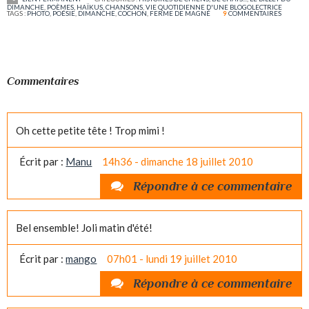
DIMANCHE
,
POÈMES, HAÏKUS, CHANSONS
,
VIE QUOTIDIENNE D'UNE BLOGOLECTRICE
TAGS :
PHOTO
,
POÉSIE
,
DIMANCHE
,
COCHON
,
FERME DE MAGNÉ
9
COMMENTAIRES
Commentaires
Oh cette petite tête ! Trop mimi !
Écrit par :
Manu
14h36
-
dimanche 18
juillet 2010
Répondre à ce commentaire
Bel ensemble! Joli matin d'été!
Écrit par :
mango
07h01
-
lundi 19
juillet 2010
Répondre à ce commentaire