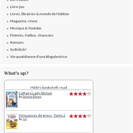
Livre-jeu
Livres, librairies & monde de l'édition
Magazine, revue
Musique & Youtube
Poèmes, Haïkus, chansons
Romans
So British!
Vie quotidienne d'une blogolectrice
What's up?
Hilde's bookshelf: read
L'affaire Lady Alistair
by
Serena Blasco
50 nuances de grecs, Tome 2
by
Jul