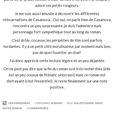
adoré ces petits rongeurs.
Je me suis aussi amusée à découvrir les différentes
réincarnations de Casanova... Oui oui, on parle bien de Casanova,
rencontre un peu surprenante, je dois l'admettre mais
personnage fort sympathique tout au long du roman.
C'est drôle, cocasse, les péripéties de Kim sont parfois
tordantes. Il y a un petit côté moralisateur par moment mais bon,
pas de quoi fouetter un chat!
J'ai donc apprécié cette lecture légère et un peu déjantée.
On ne peut pas dire que la fin du roman soit très recherchée (elle
est un peu cousue de fil blanc selon moi) mais ce roman est
distrayant (c'est l'essentiel). Je reste finalement sur une note
positive.
LIEN PERMANENT
CATÉGORIES :
ROMANS
TAGS :
MAUDIT KARMA
,
DAVID
SAFIER
,
ROMAN
6
COMMENTAIRES