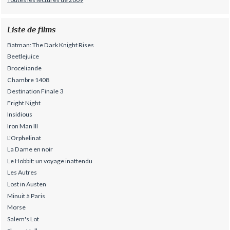
Liste de films
Batman: The Dark Knight Rises
Beetlejuice
Broceliande
Chambre 1408
Destination Finale 3
Fright Night
Insidious
Iron Man III
L'Orphelinat
La Dame en noir
Le Hobbit: un voyage inattendu
Les Autres
Lost in Austen
Minuit à Paris
Morse
Salem's Lot