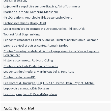
Olga, Rosetta Loy
La jeune fille suppliciée sur une étagère, Akira Yoshimura
Mariage à la mode, Katherine Mansfield
(Pro)Créations, Anthologie dirigée par Lucie Chenu
Lâchons les chiens, Brady Udall
Les braconniers du cosmos et autres nouvelles, Philip K. Dick
Tout est fatal, Stephen King
Les contes macabres, Edgar Allan Poe, illustrés par Benjamin Lacombe
L'arche de Noël et autres contes, Romain Sardou
Contes Fanastiques de Noël, Anthologie présentée par Xavier Legrand-
Ferronnière
Histoires comme ça, Rudyard Kipling
Contes et récits de l'Inde, Linda Edwards
Les contes du cimetière, Martin Waddell & Tony Ross
Contes des Indes en BD
Les Contes du Korrigan (BD), E.&R. Le Breton - Istin - Peynet - Michel
Le pouvoir des maux, Eric Boissau
Les Korrigans, livre 2, Pascal Moguérou
Noël, Ho, Ho, Ho!