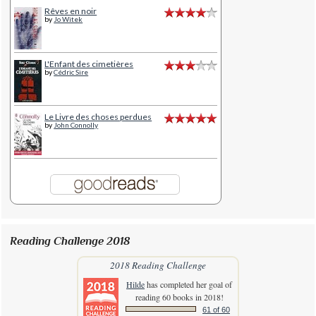
Rêves en noir
by
Jo Witek
L'Enfant des cimetières
by
Cédric Sire
Le Livre des choses perdues
by
John Connolly
Reading Challenge 2018
2018 Reading Challenge
Hilde
has completed her goal of
reading 60 books in 2018!
61 of 60