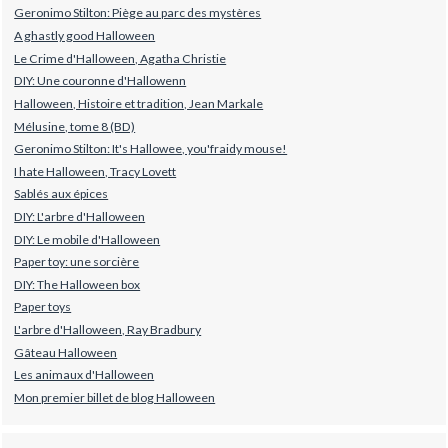
Geronimo Stilton: Piège au parc des mystères
A ghastly good Halloween
Le Crime d'Halloween, Agatha Christie
DIY: Une couronne d'Hallowenn
Halloween, Histoire et tradition, Jean Markale
Mélusine, tome 8 (BD)
Geronimo Stilton: It's Hallowee, you'fraidy mouse!
I hate Halloween, Tracy Lovett
Sablés aux épices
DIY: L'arbre d'Halloween
DIY: Le mobile d'Halloween
Paper toy: une sorcière
DIY: The Halloween box
Paper toys
L'arbre d'Halloween, Ray Bradbury
Gâteau Halloween
Les animaux d'Halloween
Mon premier billet de blog Halloween