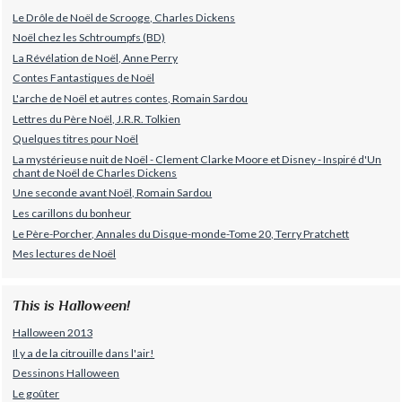
Le Drôle de Noël de Scrooge, Charles Dickens
Noël chez les Schtroumpfs (BD)
La Révélation de Noël, Anne Perry
Contes Fantastiques de Noël
L'arche de Noël et autres contes, Romain Sardou
Lettres du Père Noël, J.R.R. Tolkien
Quelques titres pour Noël
La mystérieuse nuit de Noël - Clement Clarke Moore et Disney - Inspiré d'Un
chant de Noël de Charles Dickens
Une seconde avant Noël, Romain Sardou
Les carillons du bonheur
Le Père-Porcher, Annales du Disque-monde-Tome 20, Terry Pratchett
Mes lectures de Noël
This is Halloween!
Halloween 2013
Il y a de la citrouille dans l'air!
Dessinons Halloween
Le goûter