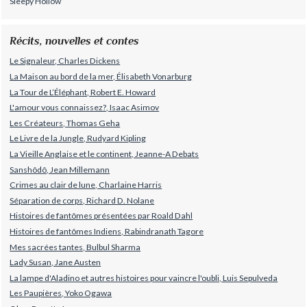
Sleepy Hollow
Récits, nouvelles et contes
Le Signaleur, Charles Dickens
La Maison au bord de la mer, Élisabeth Vonarburg
La Tour de L’Éléphant, Robert E. Howard
L'amour vous connaissez?, Isaac Asimov
Les Créateurs, Thomas Geha
Le Livre de la Jungle, Rudyard Kipling
La Vieille Anglaise et le continent, Jeanne-A Debats
Sanshôdô, Jean Millemann
Crimes au clair de lune, Charlaine Harris
Séparation de corps, Richard D. Nolane
Histoires de fantômes présentées par Roald Dahl
Histoires de fantômes Indiens, Rabindranath Tagore
Mes sacrées tantes, Bulbul Sharma
Lady Susan, Jane Austen
La lampe d'Aladino et autres histoires pour vaincre l'oubli, Luis Sepulveda
Les Paupières, Yoko Ogawa