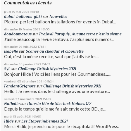
Commentaires récents
jeudi 15
mai 2025
16h40
dubai_balloons_gbki
sur
Nouvelles
Picture-perfect balloon installations for events in Dubai...
dimanche 19
février 2023
19h55
doudoumatous
sur
Prajwal Parajuly, Aucune terre n'est la sienne
J'aime beaucoup la revue Jentayu. J'ai plusieurs numéros...
dimanche 05
juin 2022
17h31
isabelle
sur
Scones au cheddar et ciboulette
Oui, c'est la même recette, sauf que j'ai divisé les...
dimanche 30
janvier 2022
15h33
Syl.
sur
Challenge British Mysteries 2021
Bonjour Hilde ! Voici les liens pour les Gourmandises......
vendredi 03
décembre 2021
04h24
FondantGrignote
sur
Challenge British Mysteries 2021
Hello ! Je reviens dans le challenge avec une aventure...
samedi 27
novembre 2021
15h53
Nathalie
sur
Dans la tête de Sherlock Holmes 1/2
Depuis le temps qu'elle me faisait envie cette BD, je...
mardi 31
août 2021
16h03
Hilde
sur
Les Étapes indiennes 2021
Merci Bidib, je prends note pour le récapitulatif WordPress.