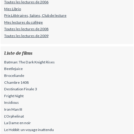
Toutes les lectures de 2006
Mes Librio
Prix Littéraires, Salons, Club de lecture
Mes lectures du collège
Toutes les lectures de 2008
Toutes les lectures de 2009
Liste de films
Batman: The Dark Knight Rises
Beetlejuice
Broceliande
Chambre 1408
Destination Finale 3
Fright Night
Insidious
Iron Man III
L'Orphelinat
La Dame en noir
Le Hobbit: un voyage inattendu