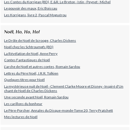
Les Contes du Korrigan (BD), E.&R. Le Breton - Istin - Peynet - Michel
Le pouvoir des maux, Eric Boissau
Les Korrigans, livre 2, Pascal Moguérou
Noël, Ho, Ho, Ho!
Le Drôle de Noël de Scrooge, Charles Dickens
Noël chez les Schtroumpfs (BD)
La Révélation de Noël, Anne Perry
Contes Fantastiques de Noël
L'arche de Noël et autres contes, Romain Sardou
Lettres du Père Noël, J.R.R. Tolkien
Quelques titres pour Noël
La mystérieuse nuit de Noël - Clement Clarke Moore et Disney - Inspiré d'Un
chant de Noël de Charles Dickens
Une seconde avant Noël, Romain Sardou
Les carillons du bonheur
Le Père-Porcher, Annales du Disque-monde-Tome 20, Terry Pratchett
Mes lectures de Noël