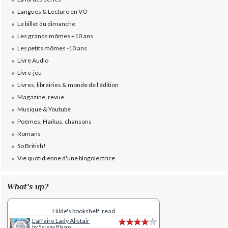
Langues & Lecture en VO
Le billet du dimanche
Les grands mômes +10 ans
Les petits mômes -10 ans
Livre Audio
Livre-jeu
Livres, librairies & monde de l'édition
Magazine, revue
Musique & Youtube
Poèmes, Haïkus, chansons
Romans
So British!
Vie quotidienne d'une blogolectrice
What's up?
Hilde's bookshelf: read
L'affaire Lady Alistair
by
Serena Blasco