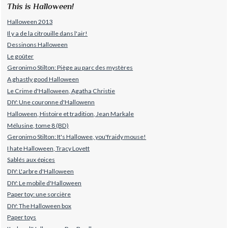
This is Halloween!
Halloween 2013
Il y a de la citrouille dans l'air!
Dessinons Halloween
Le goûter
Geronimo Stilton: Piège au parc des mystères
A ghastly good Halloween
Le Crime d'Halloween, Agatha Christie
DIY: Une couronne d'Hallowenn
Halloween, Histoire et tradition, Jean Markale
Mélusine, tome 8 (BD)
Geronimo Stilton: It's Hallowee, you'fraidy mouse!
I hate Halloween, Tracy Lovett
Sablés aux épices
DIY: L'arbre d'Halloween
DIY: Le mobile d'Halloween
Paper toy: une sorcière
DIY: The Halloween box
Paper toys