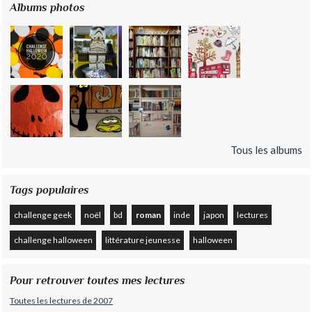
Albums photos
Tous les albums
Tags populaires
challenge geek
noël
bd
roman
inde
japon
lectures
challenge halloween
littérature jeunesse
halloween
Pour retrouver toutes mes lectures
Toutes les lectures de 2007