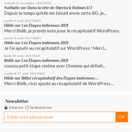
samedi 27
novembre 2021
15h53
Nathalie
sur
Dans la tête de Sherlock Holmes 1/2
Depuis le temps qu'elle me faisait envie cette BD, je...
mardi 31
août 2021
16h03
Hilde
sur
Les Étapes indiennes 2021
Merci Bidib, je prends note pour le récapitulatif WordPress.
mardi 31
août 2021
16h03
Hilde
sur
Les Étapes indiennes 2021
Je l'ai ajouté au récapitulatif sur WordPress ! Merci...
lundi 30
août 2021
19h41
Bidib
sur
Les Étapes indiennes 2021
coucou petit étape cinéma avec L'homme qui défiait...
vendredi 27
août 2021
14h13
Hilde
sur
Billet récapitulatif des Étapes Indiennes :...
Merci Bidib, c'est ajouté au récapitulatif de WordPress....
Newsletter
S'inscrire
Se désinscrire