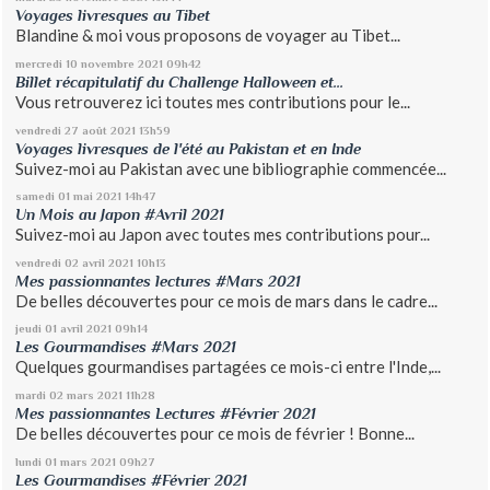
Voyages livresques au Tibet
Blandine & moi vous proposons de voyager au Tibet...
mercredi 10
novembre 2021
09h42
Billet récapitulatif du Challenge Halloween et...
Vous retrouverez ici toutes mes contributions pour le...
vendredi 27
août 2021
13h59
Voyages livresques de l'été au Pakistan et en Inde
Suivez-moi au Pakistan avec une bibliographie commencée...
samedi 01
mai 2021
14h47
Un Mois au Japon #Avril 2021
Suivez-moi au Japon avec toutes mes contributions pour...
vendredi 02
avril 2021
10h13
Mes passionnantes lectures #Mars 2021
De belles découvertes pour ce mois de mars dans le cadre...
jeudi 01
avril 2021
09h14
Les Gourmandises #Mars 2021
Quelques gourmandises partagées ce mois-ci entre l'Inde,...
mardi 02
mars 2021
11h28
Mes passionnantes Lectures #Février 2021
De belles découvertes pour ce mois de février ! Bonne...
lundi 01
mars 2021
09h27
Les Gourmandises #Février 2021