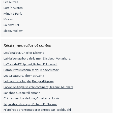
Les Autres
Lost in Austen
Minuit à Paris
Morse
Salem's Lot
Sleepy Hollow
Récits, nouvelles et contes
Le Signaleur, Charles Dickens
La Maison au bord de la mer, Élisabeth Vonarburg
La Tour de L’Éléphant, Robert E. Howard
L'amour vous connaissez?, Isaac Asimov
Les Créateurs, Thomas Geha
Le Livre de la Jungle, Rudyard Kipling
La Vieille Anglaise et le continent, Jeanne-A Debats
Sanshôdô, Jean Millemann
Crimes au clair de lune, Charlaine Harris
Séparation de corps, Richard D. Nolane
Histoires de fantômes présentées par Roald Dahl