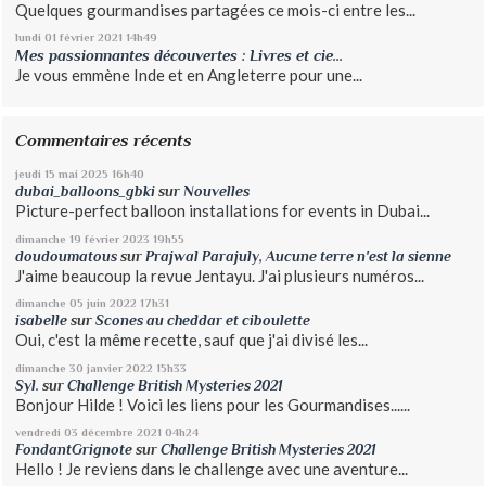
Quelques gourmandises partagées ce mois-ci entre les...
lundi 01
février 2021
14h49
Mes passionnantes découvertes : Livres et cie...
Je vous emmène Inde et en Angleterre pour une...
Commentaires récents
jeudi 15
mai 2025
16h40
dubai_balloons_gbki
sur
Nouvelles
Picture-perfect balloon installations for events in Dubai...
dimanche 19
février 2023
19h55
doudoumatous
sur
Prajwal Parajuly, Aucune terre n'est la sienne
J'aime beaucoup la revue Jentayu. J'ai plusieurs numéros...
dimanche 05
juin 2022
17h31
isabelle
sur
Scones au cheddar et ciboulette
Oui, c'est la même recette, sauf que j'ai divisé les...
dimanche 30
janvier 2022
15h33
Syl.
sur
Challenge British Mysteries 2021
Bonjour Hilde ! Voici les liens pour les Gourmandises......
vendredi 03
décembre 2021
04h24
FondantGrignote
sur
Challenge British Mysteries 2021
Hello ! Je reviens dans le challenge avec une aventure...