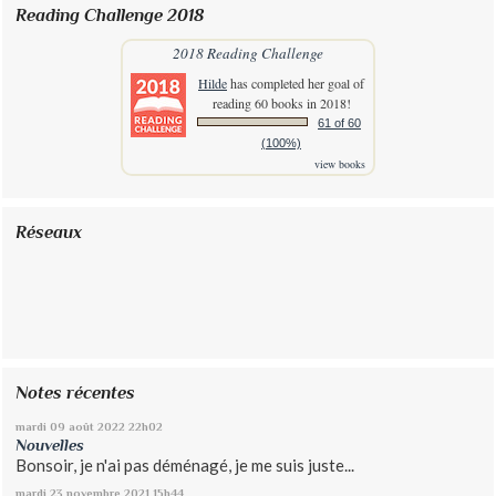
Reading Challenge 2018
2018 Reading Challenge
Hilde
has completed her goal of
reading 60 books in 2018!
61 of 60
(100%)
view books
Réseaux
Notes récentes
mardi 09
août 2022
22h02
Nouvelles
Bonsoir, je n'ai pas déménagé, je me suis juste...
mardi 23
novembre 2021
15h44