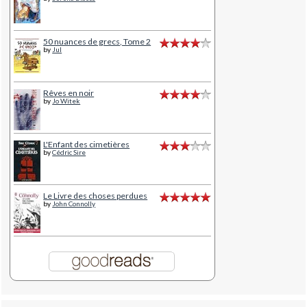
50 nuances de grecs, Tome 2
by
Jul
Rêves en noir
by
Jo Witek
L'Enfant des cimetières
by
Cédric Sire
Le Livre des choses perdues
by
John Connolly