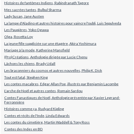
Histoires de fantômes Indiens, Rabindranath Tagore
Mes sacrées tantes, Bulbul Sharma
Lady Susan, Jane Austen
La lampe d'Aladino et autres histoires pour vaincre l'oubli, Luis Sepulveda
Les Paupières, Yoko Ogawa
Olga, Rosetta Loy
La jeune fille suppliciée sur une étagère, Akira Yoshimura
Mariage à la mode, Katherine Mansfield
(Pro)Créations, Anthologie dirigée par Lucie Chenu
Lâchons les chiens, Brady Udall
Les braconniers du cosmos et autres nouvelles, Philip K. Dick
Tout est fatal, Stephen King
Les contes macabres, Edgar Allan Poe, illustrés par Benjamin Lacombe
L'arche de Noël et autres contes, Romain Sardou
Contes Fanastiques de Noël, Anthologie présentée par Xavier Legrand-
Ferronnière
Histoires comme ça, Rudyard Kipling
Contes et récits de l'Inde, Linda Edwards
Les contes du cimetière, Martin Waddell & Tony Ross
Contes des Indes en BD