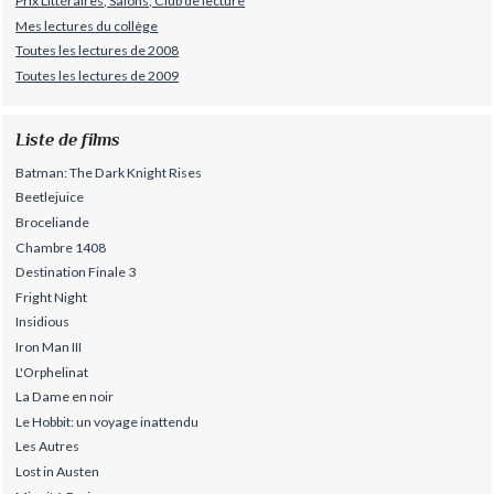
Prix Littéraires, Salons, Club de lecture
Mes lectures du collège
Toutes les lectures de 2008
Toutes les lectures de 2009
Liste de films
Batman: The Dark Knight Rises
Beetlejuice
Broceliande
Chambre 1408
Destination Finale 3
Fright Night
Insidious
Iron Man III
L'Orphelinat
La Dame en noir
Le Hobbit: un voyage inattendu
Les Autres
Lost in Austen