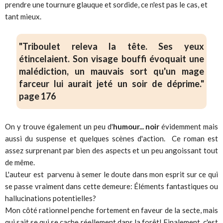
prendre une tournure glauque et sordide, ce n'est pas le cas, et
tant mieux.
"Triboulet releva la tête. Ses yeux
étincelaient. Son visage bouffi évoquait une
malédiction, un mauvais sort qu'un mage
farceur lui aurait jeté un soir de déprime."
page 176
On y trouve également un peu d'
humour... noir
évidemment mais
aussi du suspense et quelques scènes d'action. Ce roman est
assez surprenant par bien des aspects et un peu angoissant tout
de même.
L'auteur est parvenu à semer le doute dans mon esprit sur ce qui
se passe vraiment dans cette demeure: Éléments fantastiques ou
hallucinations potentielles?
Mon côté rationnel penche fortement en faveur de la secte, mais
qui sait se qui se cache réellement dans la forêt! Finalement, c'est