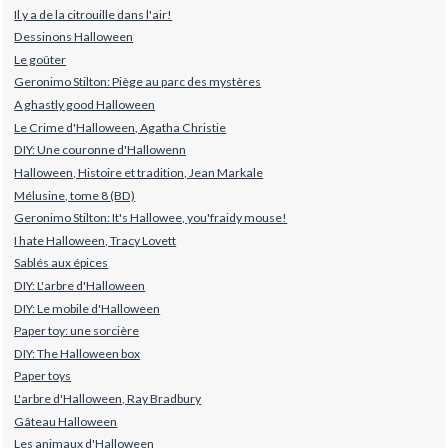
Il y a de la citrouille dans l'air!
Dessinons Halloween
Le goûter
Geronimo Stilton: Piège au parc des mystères
A ghastly good Halloween
Le Crime d'Halloween, Agatha Christie
DIY: Une couronne d'Hallowenn
Halloween, Histoire et tradition, Jean Markale
Mélusine, tome 8 (BD)
Geronimo Stilton: It's Hallowee, you'fraidy mouse!
I hate Halloween, Tracy Lovett
Sablés aux épices
DIY: L'arbre d'Halloween
DIY: Le mobile d'Halloween
Paper toy: une sorcière
DIY: The Halloween box
Paper toys
L'arbre d'Halloween, Ray Bradbury
Gâteau Halloween
Les animaux d'Halloween