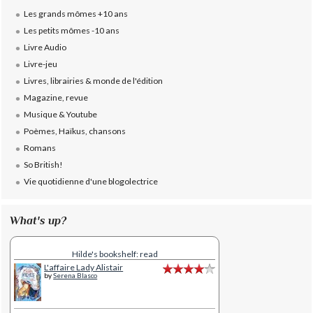
Les grands mômes +10 ans
Les petits mômes -10 ans
Livre Audio
Livre-jeu
Livres, librairies & monde de l'édition
Magazine, revue
Musique & Youtube
Poèmes, Haïkus, chansons
Romans
So British!
Vie quotidienne d'une blogolectrice
What's up?
Hilde's bookshelf: read
L'affaire Lady Alistair
by
Serena Blasco