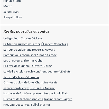
Minuit à Paris
Morse
Salem's Lot
Sleepy Hollow
Récits, nouvelles et contes
Le Signaleur, Charles Dickens
La Maison au bord de la mer, Élisabeth Vonarburg
La Tour de L’Éléphant, Robert E. Howard
L'amour vous connaissez?, Isaac Asimov
Les Créateurs, Thomas Geha
Le Livre de la Jungle, Rudyard Kipling
La Vieille Anglaise et le continent, Jeanne-A Debats
Sanshôdô, Jean Millemann
Crimes au clair de lune, Charlaine Harris
Séparation de corps, Richard D. Nolane
Histoires de fantômes présentées par Roald Dahl
Histoires de fantômes Indiens, Rabindranath Tagore
Mes sacrées tantes, Bulbul Sharma