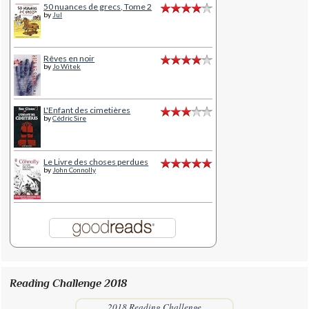
50 nuances de grecs, Tome 2
by
Jul
Rêves en noir
by
Jo Witek
L'Enfant des cimetières
by
Cédric Sire
Le Livre des choses perdues
by
John Connolly
Reading Challenge 2018
2018 Reading Challenge