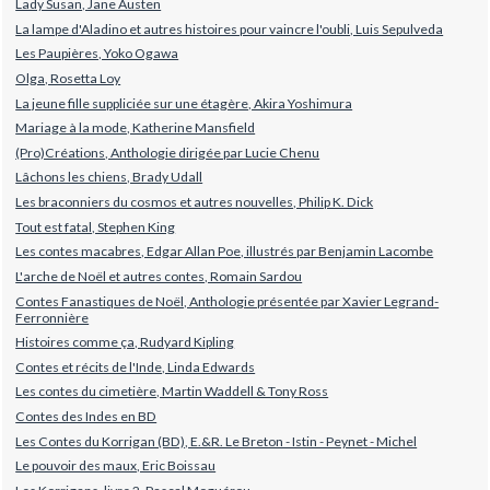
Lady Susan, Jane Austen
La lampe d'Aladino et autres histoires pour vaincre l'oubli, Luis Sepulveda
Les Paupières, Yoko Ogawa
Olga, Rosetta Loy
La jeune fille suppliciée sur une étagère, Akira Yoshimura
Mariage à la mode, Katherine Mansfield
(Pro)Créations, Anthologie dirigée par Lucie Chenu
Lâchons les chiens, Brady Udall
Les braconniers du cosmos et autres nouvelles, Philip K. Dick
Tout est fatal, Stephen King
Les contes macabres, Edgar Allan Poe, illustrés par Benjamin Lacombe
L'arche de Noël et autres contes, Romain Sardou
Contes Fanastiques de Noël, Anthologie présentée par Xavier Legrand-
Ferronnière
Histoires comme ça, Rudyard Kipling
Contes et récits de l'Inde, Linda Edwards
Les contes du cimetière, Martin Waddell & Tony Ross
Contes des Indes en BD
Les Contes du Korrigan (BD), E.&R. Le Breton - Istin - Peynet - Michel
Le pouvoir des maux, Eric Boissau