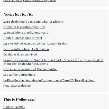
Les Korrigans, livre 2, Pascal Moguérou
Noël, Ho, Ho, Ho!
Le Drôle de Noël de Scrooge, Charles Dickens
Noël chez les Schtroumpfs (BD)
La Révélation de Noël, Anne Perry
Contes Fantastiques de Noël
L'arche de Noël et autres contes, Romain Sardou
Lettres du Père Noël, J.R.R. Tolkien
Quelques titres pour Noël
La mystérieuse nuit de Noël - Clement Clarke Moore et Disney - Inspiré d'Un
chant de Noël de Charles Dickens
Une seconde avant Noël, Romain Sardou
Les carillons du bonheur
Le Père-Porcher, Annales du Disque-monde-Tome 20, Terry Pratchett
Mes lectures de Noël
This is Halloween!
Halloween 2013