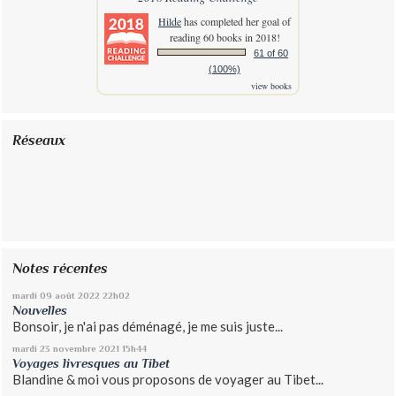
Hilde
has completed her goal of
reading 60 books in 2018!
61 of 60
(100%)
view books
Réseaux
Notes récentes
mardi 09
août 2022
22h02
Nouvelles
Bonsoir, je n'ai pas déménagé, je me suis juste...
mardi 23
novembre 2021
15h44
Voyages livresques au Tibet
Blandine & moi vous proposons de voyager au Tibet...