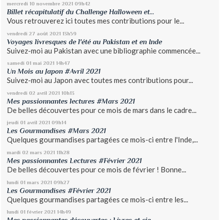
mercredi 10
novembre 2021
09h42
Billet récapitulatif du Challenge Halloween et...
Vous retrouverez ici toutes mes contributions pour le...
vendredi 27
août 2021
13h59
Voyages livresques de l'été au Pakistan et en Inde
Suivez-moi au Pakistan avec une bibliographie commencée...
samedi 01
mai 2021
14h47
Un Mois au Japon #Avril 2021
Suivez-moi au Japon avec toutes mes contributions pour...
vendredi 02
avril 2021
10h13
Mes passionnantes lectures #Mars 2021
De belles découvertes pour ce mois de mars dans le cadre...
jeudi 01
avril 2021
09h14
Les Gourmandises #Mars 2021
Quelques gourmandises partagées ce mois-ci entre l'Inde,...
mardi 02
mars 2021
11h28
Mes passionnantes Lectures #Février 2021
De belles découvertes pour ce mois de février ! Bonne...
lundi 01
mars 2021
09h27
Les Gourmandises #Février 2021
Quelques gourmandises partagées ce mois-ci entre les...
lundi 01
février 2021
14h49