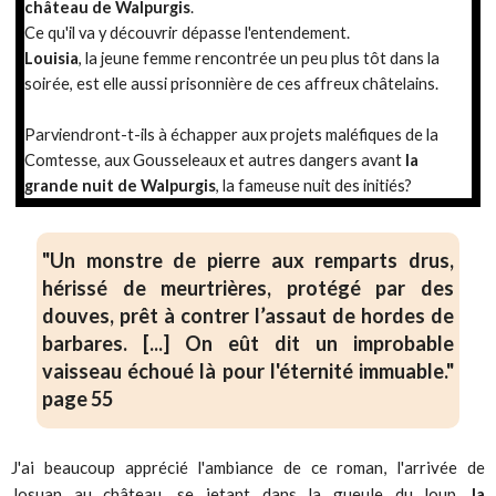
château de Walpurgis
.
Ce qu'il va y découvrir dépasse l'entendement.
Louisia
, la jeune femme rencontrée un peu plus tôt dans la
soirée, est elle aussi prisonnière de ces affreux châtelains.
Parviendront-t-ils à échapper aux projets maléfiques de la
Comtesse, aux Gousseleaux et autres dangers avant
la
grande nuit de Walpurgis
, la fameuse nuit des initiés?
"Un monstre de pierre aux remparts drus,
hérissé de meurtrières, protégé par des
douves, prêt à contrer l’assaut de hordes de
barbares. [...] On eût dit un improbable
vaisseau échoué là pour l'éternité immuable."
page 55
J'ai beaucoup apprécié l'ambiance de ce roman, l'arrivée de
Josuan au château, se jetant dans la gueule du loup,
la