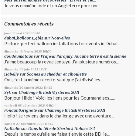
Mes passionnantes découvertes : Livres et cie...
Je vous emmène Inde et en Angleterre pour une...
Commentaires récents
jeudi 15
mai 2025
16h40
dubai_balloons_gbki
sur
Nouvelles
Picture-perfect balloon installations for events in Dubai...
dimanche 19
février 2023
19h55
doudoumatous
sur
Prajwal Parajuly, Aucune terre n'est la sienne
J'aime beaucoup la revue Jentayu. J'ai plusieurs numéros...
dimanche 05
juin 2022
17h31
isabelle
sur
Scones au cheddar et ciboulette
Oui, c'est la même recette, sauf que j'ai divisé les...
dimanche 30
janvier 2022
15h33
Syl.
sur
Challenge British Mysteries 2021
Bonjour Hilde ! Voici les liens pour les Gourmandises......
vendredi 03
décembre 2021
04h24
FondantGrignote
sur
Challenge British Mysteries 2021
Hello ! Je reviens dans le challenge avec une aventure...
samedi 27
novembre 2021
15h53
Nathalie
sur
Dans la tête de Sherlock Holmes 1/2
Depuis le temps qu'elle me faisait envie cette BD, je...