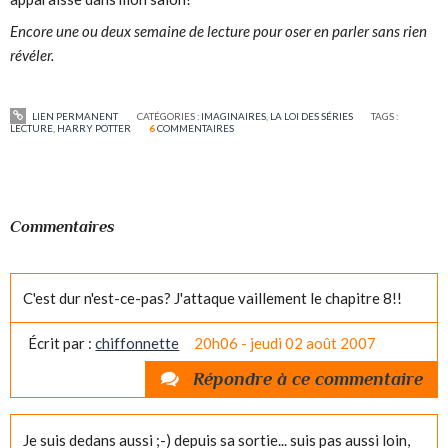
Encore une ou deux semaine de lecture pour oser en parler sans rien
révéler.
LIEN PERMANENT
CATÉGORIES :
IMAGINAIRES
,
LA LOI DES SÉRIES
TAGS :
LECTURE
,
HARRY POTTER
6
COMMENTAIRES
Commentaires
C'est dur n'est-ce-pas? J'attaque vaillement le chapitre 8!!
Écrit par :
chiffonnette
20h06
-
jeudi 02
août 2007
Répondre à ce commentaire
Je suis dedans aussi ;-) depuis sa sortie... suis pas aussi loin,