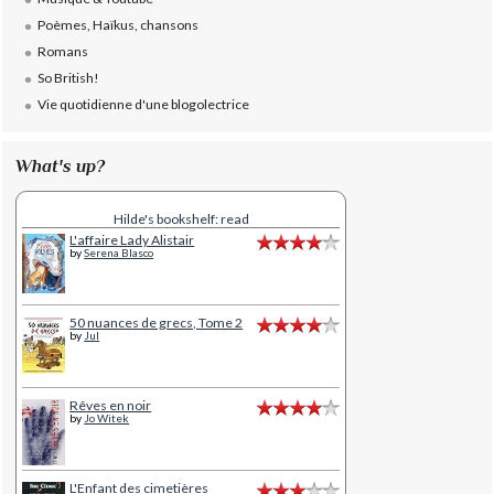
Poèmes, Haïkus, chansons
Romans
So British!
Vie quotidienne d'une blogolectrice
What's up?
Hilde's bookshelf: read
L'affaire Lady Alistair
by
Serena Blasco
50 nuances de grecs, Tome 2
by
Jul
Rêves en noir
by
Jo Witek
L'Enfant des cimetières