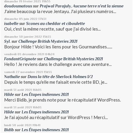
dimanche 19
février 2023
19h55
doudoumatous
sur
Prajwal Parajuly, Aucune terre n'est la sienne
J'aime beaucoup la revue Jentayu. J'ai plusieurs numéros...
dimanche 05
juin 2022
17h31
isabelle
sur
Scones au cheddar et ciboulette
Oui, c'est la même recette, sauf que j'ai divisé les...
dimanche 30
janvier 2022
15h33
Syl.
sur
Challenge British Mysteries 2021
Bonjour Hilde ! Voici les liens pour les Gourmandises......
vendredi 03
décembre 2021
04h24
FondantGrignote
sur
Challenge British Mysteries 2021
Hello ! Je reviens dans le challenge avec une aventure...
samedi 27
novembre 2021
15h53
Nathalie
sur
Dans la tête de Sherlock Holmes 1/2
Depuis le temps qu'elle me faisait envie cette BD, je...
mardi 31
août 2021
16h03
Hilde
sur
Les Étapes indiennes 2021
Merci Bidib, je prends note pour le récapitulatif WordPress.
mardi 31
août 2021
16h03
Hilde
sur
Les Étapes indiennes 2021
Je l'ai ajouté au récapitulatif sur WordPress ! Merci...
lundi 30
août 2021
19h41
Bidib
sur
Les Étapes indiennes 2021