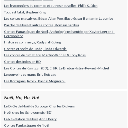
Les braconniers du cosmos et autres nouvelles, Philip K. Dick
Tout est fatal, Stephen King
Les contes macabres, Edgar Allan Poe, illustrés par Benjamin Lacombe
L'arche de Noël et autres contes, Romain Sardou
Contes Fanastiques de Noël, Anthologie présentée par Xavier Legrand-
Ferronnière
Histoires comme ça, Rudyard Kipling
Contes et récits de l'Inde, Linda Edwards
Les contes du cimetière, Martin Waddell & Tony Ross
Contes des Indes en BD
Les Contes du Korrigan (BD), E.&R. Le Breton - Istin - Peynet - Michel
Le pouvoir des maux, Eric Boissau
Les Korrigans, livre 2, Pascal Moguérou
Noël, Ho, Ho, Ho!
Le Drôle de Noël de Scrooge, Charles Dickens
Noël chez les Schtroumpfs (BD)
La Révélation de Noël, Anne Perry
Contes Fantastiques de Noël