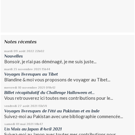
Notes récentes
mardi 09
août 2022
22h02
Nouvelles
Bonsoir, je n'ai pas déménagé, je me suis juste...
mardi 23
novembre 2021
15h44
Voyages livresques au Tibet
Blandine & moi vous proposons de voyager au Tibet...
mercredi 10
novembre 2021
09h42
Billet récapitulatif du Challenge Halloween et...
Vous retrouverez ici toutes mes contributions pour le...
vendredi 27
août 2021
13h59
Voyages livresques de l'été au Pakistan et en Inde
Suivez-moi au Pakistan avec une bibliographie commencée...
samedi 01
mai 2021
14h47
Un Mois au Japon #Avril 2021
Suivez-moi au Japon avec toutes mes contributions pour...