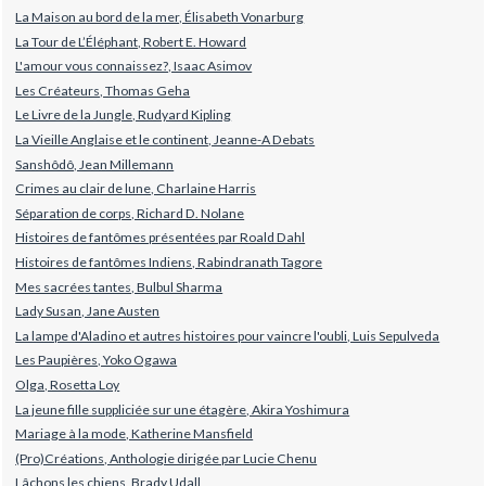
La Maison au bord de la mer, Élisabeth Vonarburg
La Tour de L’Éléphant, Robert E. Howard
L'amour vous connaissez?, Isaac Asimov
Les Créateurs, Thomas Geha
Le Livre de la Jungle, Rudyard Kipling
La Vieille Anglaise et le continent, Jeanne-A Debats
Sanshôdô, Jean Millemann
Crimes au clair de lune, Charlaine Harris
Séparation de corps, Richard D. Nolane
Histoires de fantômes présentées par Roald Dahl
Histoires de fantômes Indiens, Rabindranath Tagore
Mes sacrées tantes, Bulbul Sharma
Lady Susan, Jane Austen
La lampe d'Aladino et autres histoires pour vaincre l'oubli, Luis Sepulveda
Les Paupières, Yoko Ogawa
Olga, Rosetta Loy
La jeune fille suppliciée sur une étagère, Akira Yoshimura
Mariage à la mode, Katherine Mansfield
(Pro)Créations, Anthologie dirigée par Lucie Chenu
Lâchons les chiens, Brady Udall