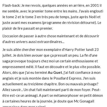
Flash-back: Je me revois, quelques années en arrière, en 2001 il
me semble, avec le premier tome entre les mains. J'avais englouti
le tome 2 et le tome 3 en très peu de temps, juste après Noël et
juste avant mes examens (programme de révision détourné). Le
plaisir de lire passait en premier.
L'occasion de passer à autre chose maintenant et de découvrir
d'autres univers aussi extraordinaires...
Je suis allée chercher mon exemplaire d'Harry Potter lundi 23
juillet. Je dois bien avouer que ça pressait un peu. La fin d'une
saga provoque toujours chez moi un certain enthousiasme et
empressement mêlé. Il faut en découdre et le plus vite possible.
Alors, dés que j'ai eu terminé
Au Guet
, j'ai fait confiance à mon
anglais et je suis montée dans le Poudlard Express. J'en suis
actuellement au treizième chapitre. Bon ou mauvais présage?
Allez savoir... Un chat fait maintenant parti de mon foyer. Peut-
être est-ce un animagi. A part se métamorphoser en petit démon
à certaines heures de la journée, je doute que Mc Gonagall
apparaisse dans mon salon!