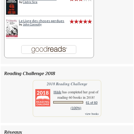
by
Cédric Sire
Le Livre des choses perdues
by
John Connolly
Reading Challenge 2018
2018 Reading Challenge
Hilde
has completed her goal of
reading 60 books in 2018!
61 of 60
(100%)
view books
Réseaux