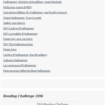
Halloween, Histoire et tradition, Jean Markale
Mélusine, tome 8 (BD)
Geronimo Stilton: It's Hallowee, you'fraidy mouse!
I hate Halloween, Tracy Lovett
Sablés aux épices
DIY: L'arbre d'Halloween
DIY: Le mobile d'Halloween
Paper toy: une sorcière
DIY: The Halloween box
Paper toys
L'arbre d'Halloween, Ray Bradbury
Gâteau Halloween
Les animaux d'Halloween
Mon premier billet de blog Halloween
Reading Challenge 2016
2016 Reading Challenge