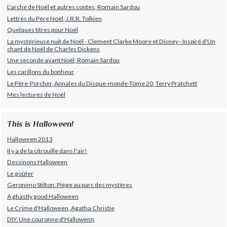
L'arche de Noël et autres contes, Romain Sardou
Lettres du Père Noël, J.R.R. Tolkien
Quelques titres pour Noël
La mystérieuse nuit de Noël - Clement Clarke Moore et Disney - Inspiré d'Un
chant de Noël de Charles Dickens
Une seconde avant Noël, Romain Sardou
Les carillons du bonheur
Le Père-Porcher, Annales du Disque-monde-Tome 20, Terry Pratchett
Mes lectures de Noël
This is Halloween!
Halloween 2013
Il y a de la citrouille dans l'air!
Dessinons Halloween
Le goûter
Geronimo Stilton: Piège au parc des mystères
A ghastly good Halloween
Le Crime d'Halloween, Agatha Christie
DIY: Une couronne d'Hallowenn