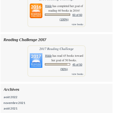
Hilde
has completed her goal of
reading 60 books in 2016!
60 of 60
(100%)
view books
Reading Challenge 2017
2017 Reading Challenge
Hilde
has read 45 books toward
her goal of 50 books.
45 of 50
(90%)
view books
Archives
août 2022
novembre 2021
août 2021