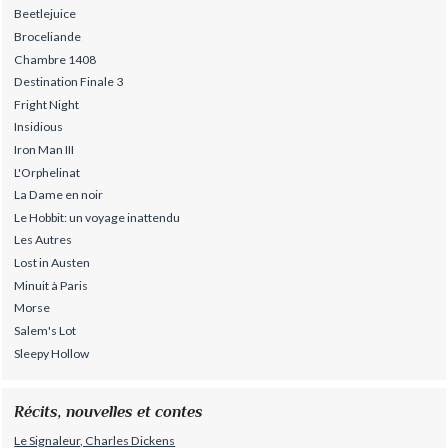
Beetlejuice
Broceliande
Chambre 1408
Destination Finale 3
Fright Night
Insidious
Iron Man III
L'Orphelinat
La Dame en noir
Le Hobbit: un voyage inattendu
Les Autres
Lost in Austen
Minuit à Paris
Morse
Salem's Lot
Sleepy Hollow
Récits, nouvelles et contes
Le Signaleur, Charles Dickens