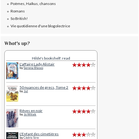
Poèmes, Haïkus, chansons
Romans
So British!
Vie quotidienne d'une blogolectrice
What's up?
Hilde's bookshelf: read
L'affaire Lady Alistair
by
Serena Blasco
50 nuances de grecs, Tome 2
by
Jul
Rêves en noir
by
Jo Witek
L'Enfant des cimetières
by
Cédric Sire