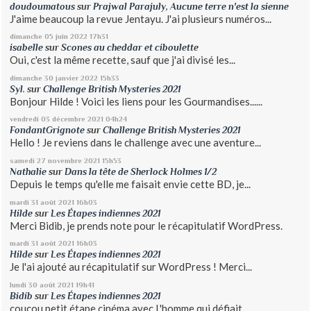
doudoumatous
sur
Prajwal Parajuly, Aucune terre n'est la sienne
J'aime beaucoup la revue Jentayu. J'ai plusieurs numéros...
dimanche 05
juin 2022
17h31
isabelle
sur
Scones au cheddar et ciboulette
Oui, c'est la même recette, sauf que j'ai divisé les...
dimanche 30
janvier 2022
15h33
Syl.
sur
Challenge British Mysteries 2021
Bonjour Hilde ! Voici les liens pour les Gourmandises......
vendredi 03
décembre 2021
04h24
FondantGrignote
sur
Challenge British Mysteries 2021
Hello ! Je reviens dans le challenge avec une aventure...
samedi 27
novembre 2021
15h53
Nathalie
sur
Dans la tête de Sherlock Holmes 1/2
Depuis le temps qu'elle me faisait envie cette BD, je...
mardi 31
août 2021
16h03
Hilde
sur
Les Étapes indiennes 2021
Merci Bidib, je prends note pour le récapitulatif WordPress.
mardi 31
août 2021
16h03
Hilde
sur
Les Étapes indiennes 2021
Je l'ai ajouté au récapitulatif sur WordPress ! Merci...
lundi 30
août 2021
19h41
Bidib
sur
Les Étapes indiennes 2021
coucou petit étape cinéma avec L'homme qui défiait...