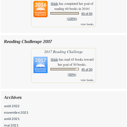
Hilde
has completed her goal of
reading 60 books in 2016!
60 of 60
(100%)
view books
Reading Challenge 2017
2017 Reading Challenge
Hilde
has read 45 books toward
her goal of 50 books.
45 of 50
(90%)
view books
Archives
août 2022
novembre 2021
août 2021
mai 2021