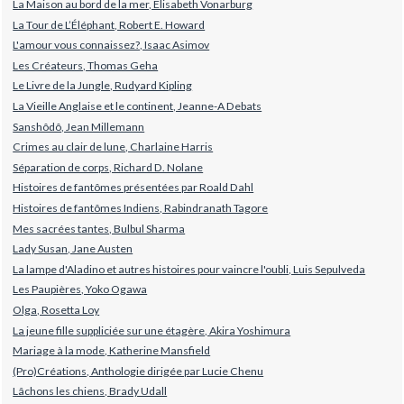
La Maison au bord de la mer, Élisabeth Vonarburg
La Tour de L’Éléphant, Robert E. Howard
L'amour vous connaissez?, Isaac Asimov
Les Créateurs, Thomas Geha
Le Livre de la Jungle, Rudyard Kipling
La Vieille Anglaise et le continent, Jeanne-A Debats
Sanshôdô, Jean Millemann
Crimes au clair de lune, Charlaine Harris
Séparation de corps, Richard D. Nolane
Histoires de fantômes présentées par Roald Dahl
Histoires de fantômes Indiens, Rabindranath Tagore
Mes sacrées tantes, Bulbul Sharma
Lady Susan, Jane Austen
La lampe d'Aladino et autres histoires pour vaincre l'oubli, Luis Sepulveda
Les Paupières, Yoko Ogawa
Olga, Rosetta Loy
La jeune fille suppliciée sur une étagère, Akira Yoshimura
Mariage à la mode, Katherine Mansfield
(Pro)Créations, Anthologie dirigée par Lucie Chenu
Lâchons les chiens, Brady Udall