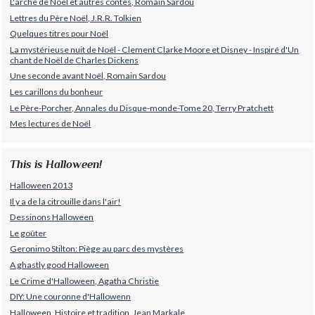
L'arche de Noël et autres contes, Romain Sardou
Lettres du Père Noël, J.R.R. Tolkien
Quelques titres pour Noël
La mystérieuse nuit de Noël - Clement Clarke Moore et Disney - Inspiré d'Un
chant de Noël de Charles Dickens
Une seconde avant Noël, Romain Sardou
Les carillons du bonheur
Le Père-Porcher, Annales du Disque-monde-Tome 20, Terry Pratchett
Mes lectures de Noël
This is Halloween!
Halloween 2013
Il y a de la citrouille dans l'air!
Dessinons Halloween
Le goûter
Geronimo Stilton: Piège au parc des mystères
A ghastly good Halloween
Le Crime d'Halloween, Agatha Christie
DIY: Une couronne d'Hallowenn
Halloween, Histoire et tradition, Jean Markale