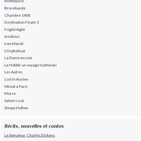
Beetlejuice
Broceliande
Chambre 1408
Destination Finale 3
Fright Night
Insidious
Iron Man III
L'Orphelinat
La Dame en noir
Le Hobbit: un voyage inattendu
Les Autres
Lost in Austen
Minuit à Paris
Morse
Salem's Lot
Sleepy Hollow
Récits, nouvelles et contes
Le Signaleur, Charles Dickens