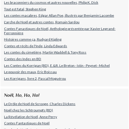
Les braconniers du cosmos et autres nouvelles, Philip K. Dick
Tout est fatal, Stephen King
Les contes macabres, Edgar Allan Poe, illustrés par Benjamin Lacombe
L'arche de Noël et autres contes, Romain Sardou
Contes Fanastiques de Noël, Anthologie présentée par Xavier Legrand-
Ferronnière
Histoires comme ça, Rudyard Kipling
Contes et récits de l'Inde, Linda Edwards
Les contes du cimetière, Martin Waddell & Tony Ross
Contes des Indes en BD
Les Contes du Korrigan (BD), E.&R. Le Breton - Istin - Peynet - Michel
Le pouvoir des maux, Eric Boissau
Les Korrigans, livre 2, Pascal Moguérou
Noël, Ho, Ho, Ho!
Le Drôle de Noël de Scrooge, Charles Dickens
Noël chez les Schtroumpfs (BD)
La Révélation de Noël, Anne Perry
Contes Fantastiques de Noël