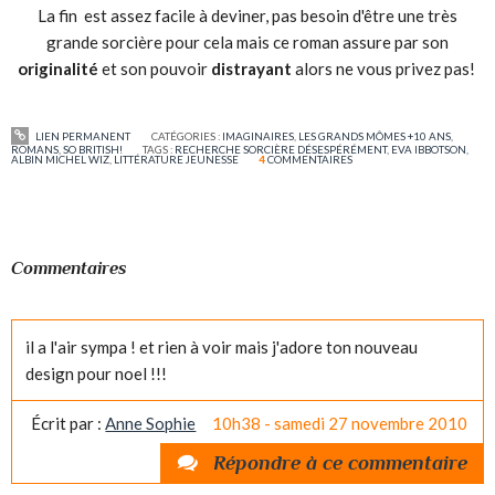
La fin est assez facile à deviner, pas besoin d'être une très
grande sorcière pour cela mais ce roman assure par son
originalité
et son pouvoir
distrayant
alors ne vous privez pas!
LIEN PERMANENT
CATÉGORIES :
IMAGINAIRES
,
LES GRANDS MÔMES +10 ANS
,
ROMANS
,
SO BRITISH!
TAGS :
RECHERCHE SORCIÈRE DÉSESPÉRÉMENT
,
EVA IBBOTSON
,
ALBIN MICHEL WIZ
,
LITTÉRATURE JEUNESSE
4
COMMENTAIRES
Commentaires
il a l'air sympa ! et rien à voir mais j'adore ton nouveau
design pour noel !!!
Écrit par :
Anne Sophie
10h38
-
samedi 27
novembre 2010
Répondre à ce commentaire