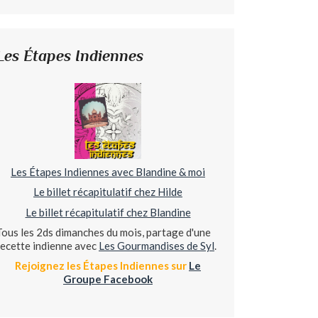
Les Étapes Indiennes
Les Étapes Indiennes avec Blandine & moi
Le billet récapitulatif chez Hilde
Le billet récapitulatif chez Blandine
Tous les 2ds dimanches du mois, partage d'une
recette indienne avec
Les Gourmandises de Syl
.
Rejoignez les Étapes Indiennes sur
Le
Groupe Facebook