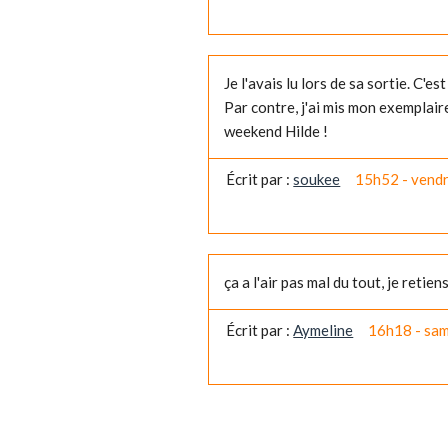
Je l'avais lu lors de sa sortie. C'es
Par contre, j'ai mis mon exemplair
weekend Hilde !
Écrit par :
soukee
15h52
-
vendr
ça a l'air pas mal du tout, je retien
Écrit par :
Aymeline
16h18
-
sam