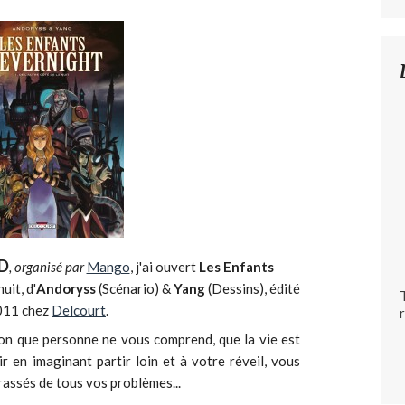
BD
, organisé par
Mango
, j'ai ouvert
Les Enfants
nuit, d'
Andoryss
(Scénario) &
Yang
(Dessins), édité
011 chez
Delcourt
.
ion que personne ne vous comprend, que la vie est
mir en imaginant partir loin et à votre réveil, vous
rassés de tous vos problèmes...