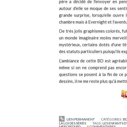
père a décidé de l'envoyer en pen
autour d'elle se moque de ses sentim
grande surprise, lorsqu’elle ouvre l
chambre mais à Evernight et l'aventu
De très jolis graphismes colorés, fu
un monde imaginaire moins merveill
mystérieux, certains dotés d'une t
des statuts particuliers puisqu'ils e
L'ambiance de cette BD est agréable
même si on ne comprend pas encore
questions se posent à la fin de ce 
dessins, il ne me reste plus qu'à mett
LIEN PERMANENT
CATÉGORIES :
BD
LA LOI DES SÉRIES
TAGS :
LES ENFANTS D
MERCREDI BD
4
COMMENTAIRES