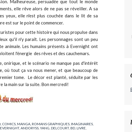
sion. Malheureuse, persuadée que tout le monde
ents, elle rêve alors de ne pas se réveiller. A sa
es yeux, elle n'est plus couchée dans le lit de sa
re est sur le point de commencer.
turistes pour cette histoire qui nous propulse dans
eux qu'il n'y paraît. Les personnages sont un peu
ête animale. Les humains présents à Evernight ont
xploitent l'énergie des rêves et des cauchemars.
, onirique, et le scénario ne manque pas d'intérêt
, où tout ça va nous mener, et que beaucoup de
premier tome. Le décor est planté, séduite par les
re la main sur la suite. Bon mercredi!
, COMICS, MANGA, ROMANS GRAPHIQUES
,
IMAGINAIRES
,
'EVERNIGHT
,
ANDORYSS
,
YANG
,
DELCOURT
,
BD
,
LIVRE
,