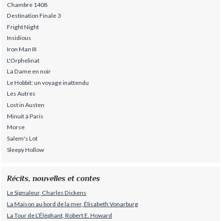
Chambre 1408
Destination Finale 3
Fright Night
Insidious
Iron Man III
L'Orphelinat
La Dame en noir
Le Hobbit: un voyage inattendu
Les Autres
Lost in Austen
Minuit à Paris
Morse
Salem's Lot
Sleepy Hollow
Récits, nouvelles et contes
Le Signaleur, Charles Dickens
La Maison au bord de la mer, Élisabeth Vonarburg
La Tour de L’Éléphant, Robert E. Howard