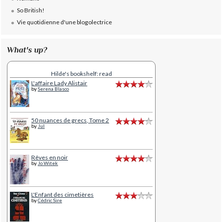
So British!
Vie quotidienne d'une blogolectrice
What's up?
Hilde's bookshelf: read
L'affaire Lady Alistair
by
Serena Blasco
50 nuances de grecs, Tome 2
by
Jul
Rêves en noir
by
Jo Witek
L'Enfant des cimetières
by
Cédric Sire