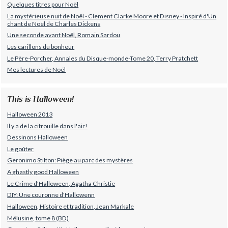
Quelques titres pour Noël
La mystérieuse nuit de Noël - Clement Clarke Moore et Disney - Inspiré d'Un
chant de Noël de Charles Dickens
Une seconde avant Noël, Romain Sardou
Les carillons du bonheur
Le Père-Porcher, Annales du Disque-monde-Tome 20, Terry Pratchett
Mes lectures de Noël
This is Halloween!
Halloween 2013
Il y a de la citrouille dans l'air!
Dessinons Halloween
Le goûter
Geronimo Stilton: Piège au parc des mystères
A ghastly good Halloween
Le Crime d'Halloween, Agatha Christie
DIY: Une couronne d'Hallowenn
Halloween, Histoire et tradition, Jean Markale
Mélusine, tome 8 (BD)