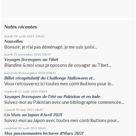
Notes récentes
mardi 09
août 2022
22h02
Nouvelles
Bonsoir, je n'ai pas déménagé, je me suis juste...
mardi 23
novembre 2021
15h44
Voyages livresques au Tibet
Blandine & moi vous proposons de voyager au Tibet...
mercredi 10
novembre 2021
09h42
Billet récapitulatif du Challenge Halloween et...
Vous retrouverez ici toutes mes contributions pour le...
vendredi 27
août 2021
13h59
Voyages livresques de l'été au Pakistan et en Inde
Suivez-moi au Pakistan avec une bibliographie commencée...
samedi 01
mai 2021
14h47
Un Mois au Japon #Avril 2021
Suivez-moi au Japon avec toutes mes contributions pour...
vendredi 02
avril 2021
10h13
Mes passionnantes lectures #Mars 2021