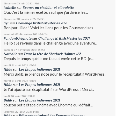
dimanche 05
juin 2022
17h31
isabelle
sur
Scones au cheddar et ciboulette
Oui, c'est la même recette, sauf que j'ai divisé les...
dimanche 30
janvier 2022
15h33
Syl.
sur
Challenge British Mysteries 2021
Bonjour Hilde ! Voici les liens pour les Gourmandises......
vendredi 03
décembre 2021
04h24
FondantGrignote
sur
Challenge British Mysteries 2021
Hello ! Je reviens dans le challenge avec une aventure...
samedi 27
novembre 2021
15h53
Nathalie
sur
Dans la tête de Sherlock Holmes 1/2
Depuis le temps qu'elle me faisait envie cette BD, je...
mardi 31
août 2021
16h03
Hilde
sur
Les Étapes indiennes 2021
Merci Bidib, je prends note pour le récapitulatif WordPress.
mardi 31
août 2021
16h03
Hilde
sur
Les Étapes indiennes 2021
Je l'ai ajouté au récapitulatif sur WordPress ! Merci...
lundi 30
août 2021
19h41
Bidib
sur
Les Étapes indiennes 2021
coucou petit étape cinéma avec L'homme qui défiait...
vendredi 27
août 2021
14h13
Hilde
sur
Billet récapitulatif des Étapes Indiennes :...