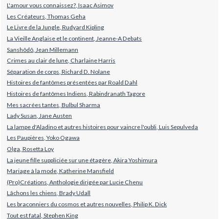
L'amour vous connaissez?, Isaac Asimov
Les Créateurs, Thomas Geha
Le Livre de la Jungle, Rudyard Kipling
La Vieille Anglaise et le continent, Jeanne-A Debats
Sanshôdô, Jean Millemann
Crimes au clair de lune, Charlaine Harris
Séparation de corps, Richard D. Nolane
Histoires de fantômes présentées par Roald Dahl
Histoires de fantômes Indiens, Rabindranath Tagore
Mes sacrées tantes, Bulbul Sharma
Lady Susan, Jane Austen
La lampe d'Aladino et autres histoires pour vaincre l'oubli, Luis Sepulveda
Les Paupières, Yoko Ogawa
Olga, Rosetta Loy
La jeune fille suppliciée sur une étagère, Akira Yoshimura
Mariage à la mode, Katherine Mansfield
(Pro)Créations, Anthologie dirigée par Lucie Chenu
Lâchons les chiens, Brady Udall
Les braconniers du cosmos et autres nouvelles, Philip K. Dick
Tout est fatal, Stephen King