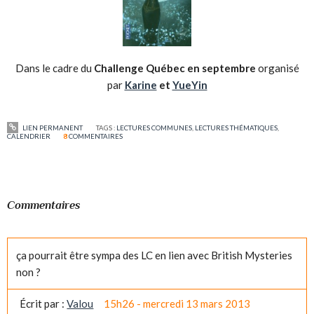
Dans le cadre du
Challenge Québec en septembre
organisé
par
Karine
et
YueYin
LIEN PERMANENT
TAGS :
LECTURES COMMUNES
,
LECTURES THÉMATIQUES
,
CALENDRIER
8
COMMENTAIRES
Commentaires
ça pourrait être sympa des LC en lien avec British Mysteries
non ?
Écrit par :
Valou
15h26
-
mercredi 13
mars 2013