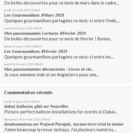
De belles découvertes pour ce mois de mars dans le cadre...
jeudi 01
avril 2021
09h14
Les Gourmandises #Mars 2021
Quelques gourmandises partagées ce mois-ci entre l'Inde,...
mardi 02
mars 2021
11h28
Mes passionnantes Lectures #Février 2021
De belles découvertes pour ce mois de février ! Bonne...
lundi 01
mars 2021
09h27
Les Gourmandises #Février 2021
Quelques gourmandises partagées ce mois-ci entre les...
lundi 01
février 2021
14h49
Mes passionnantes découvertes : Livres et cie...
Je vous emmène Inde et en Angleterre pour une...
Commentaires récents
jeudi 15
mai 2025
16h40
dubai_balloons_gbki
sur
Nouvelles
Picture-perfect balloon installations for events in Dubai...
dimanche 19
février 2023
19h55
doudoumatous
sur
Prajwal Parajuly, Aucune terre n'est la sienne
J'aime beaucoup la revue Jentayu. J'ai plusieurs numéros...