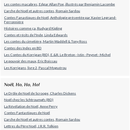
Les contes macabres, Edgar Allan Poe, illustrés par Benjamin Lacombe
L'arche de Noël et autres contes, Romain Sardou
Contes Fanastiques de Noël, Anthologie présentée par Xavier Legrand-
Ferronnière
Histoires comme ça, Rudyard Kipling
Contes et récits de l'Inde, Linda Edwards
Les contes du cimetière, Martin Waddell & Tony Ross
Contes des Indes en BD
Les Contes du Korrigan (BD), E.&R. Le Breton - Istin - Peynet - Michel
Le pouvoir des maux, Eric Boissau
Les Korrigans, livre 2, Pascal Moguérou
Noël, Ho, Ho, Ho!
Le Drôle de Noël de Scrooge, Charles Dickens
Noël chez les Schtroumpfs (BD)
La Révélation de Noël, Anne Perry
Contes Fantastiques de Noël
L'arche de Noël et autres contes, Romain Sardou
Lettres du Père Noël, J.R.R. Tolkien