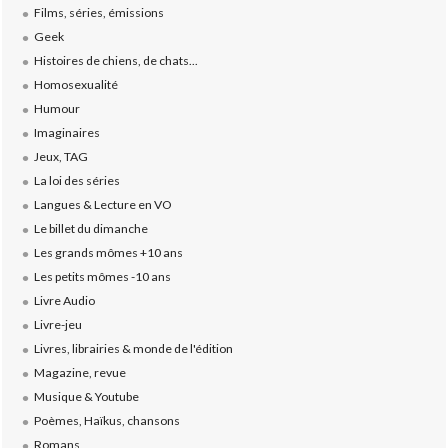
Films, séries, émissions
Geek
Histoires de chiens, de chats...
Homosexualité
Humour
Imaginaires
Jeux, TAG
La loi des séries
Langues & Lecture en VO
Le billet du dimanche
Les grands mômes +10 ans
Les petits mômes -10 ans
Livre Audio
Livre-jeu
Livres, librairies & monde de l'édition
Magazine, revue
Musique & Youtube
Poèmes, Haïkus, chansons
Romans