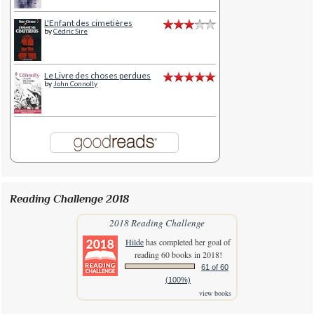
L'Enfant des cimetières
by
Cédric Sire
Le Livre des choses perdues
by
John Connolly
Reading Challenge 2018
2018 Reading Challenge
Hilde
has completed her goal of
reading 60 books in 2018!
61 of 60
(100%)
view books