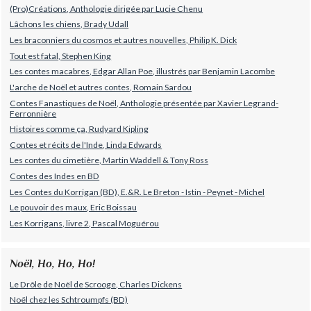
(Pro)Créations, Anthologie dirigée par Lucie Chenu
Lâchons les chiens, Brady Udall
Les braconniers du cosmos et autres nouvelles, Philip K. Dick
Tout est fatal, Stephen King
Les contes macabres, Edgar Allan Poe, illustrés par Benjamin Lacombe
L'arche de Noël et autres contes, Romain Sardou
Contes Fanastiques de Noël, Anthologie présentée par Xavier Legrand-
Ferronnière
Histoires comme ça, Rudyard Kipling
Contes et récits de l'Inde, Linda Edwards
Les contes du cimetière, Martin Waddell & Tony Ross
Contes des Indes en BD
Les Contes du Korrigan (BD), E.&R. Le Breton - Istin - Peynet - Michel
Le pouvoir des maux, Eric Boissau
Les Korrigans, livre 2, Pascal Moguérou
Noël, Ho, Ho, Ho!
Le Drôle de Noël de Scrooge, Charles Dickens
Noël chez les Schtroumpfs (BD)