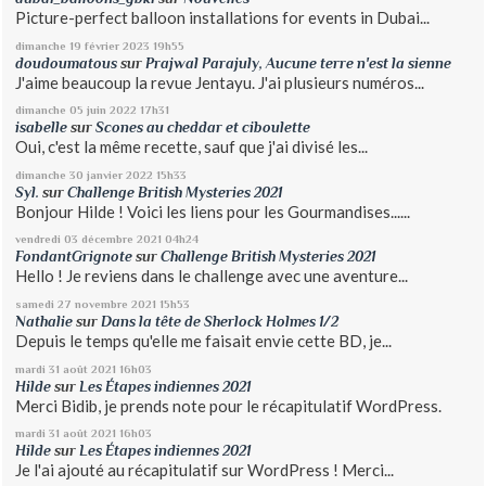
Picture-perfect balloon installations for events in Dubai...
dimanche 19
février 2023
19h55
doudoumatous
sur
Prajwal Parajuly, Aucune terre n'est la sienne
J'aime beaucoup la revue Jentayu. J'ai plusieurs numéros...
dimanche 05
juin 2022
17h31
isabelle
sur
Scones au cheddar et ciboulette
Oui, c'est la même recette, sauf que j'ai divisé les...
dimanche 30
janvier 2022
15h33
Syl.
sur
Challenge British Mysteries 2021
Bonjour Hilde ! Voici les liens pour les Gourmandises......
vendredi 03
décembre 2021
04h24
FondantGrignote
sur
Challenge British Mysteries 2021
Hello ! Je reviens dans le challenge avec une aventure...
samedi 27
novembre 2021
15h53
Nathalie
sur
Dans la tête de Sherlock Holmes 1/2
Depuis le temps qu'elle me faisait envie cette BD, je...
mardi 31
août 2021
16h03
Hilde
sur
Les Étapes indiennes 2021
Merci Bidib, je prends note pour le récapitulatif WordPress.
mardi 31
août 2021
16h03
Hilde
sur
Les Étapes indiennes 2021
Je l'ai ajouté au récapitulatif sur WordPress ! Merci...