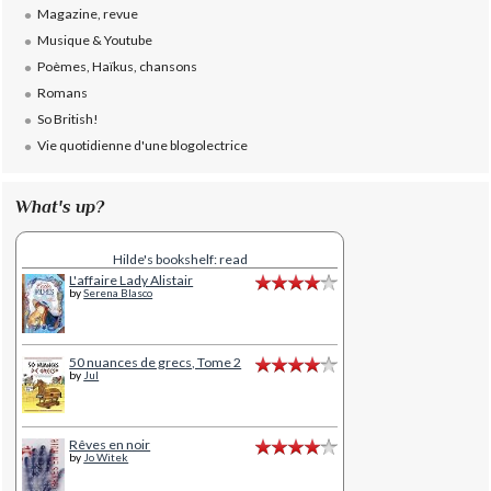
Magazine, revue
Musique & Youtube
Poèmes, Haïkus, chansons
Romans
So British!
Vie quotidienne d'une blogolectrice
What's up?
Hilde's bookshelf: read
L'affaire Lady Alistair
by
Serena Blasco
50 nuances de grecs, Tome 2
by
Jul
Rêves en noir
by
Jo Witek