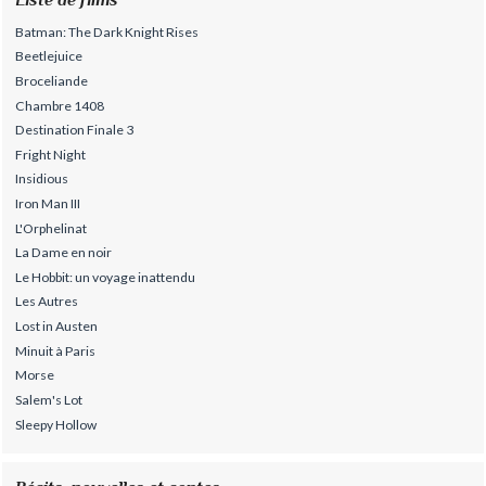
Batman: The Dark Knight Rises
Beetlejuice
Broceliande
Chambre 1408
Destination Finale 3
Fright Night
Insidious
Iron Man III
L'Orphelinat
La Dame en noir
Le Hobbit: un voyage inattendu
Les Autres
Lost in Austen
Minuit à Paris
Morse
Salem's Lot
Sleepy Hollow