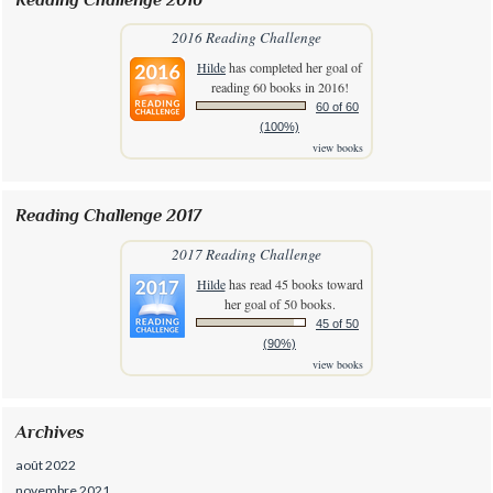
2016 Reading Challenge
Hilde
has completed her goal of
reading 60 books in 2016!
60 of 60
(100%)
view books
Reading Challenge 2017
2017 Reading Challenge
Hilde
has read 45 books toward
her goal of 50 books.
45 of 50
(90%)
view books
Archives
août 2022
novembre 2021