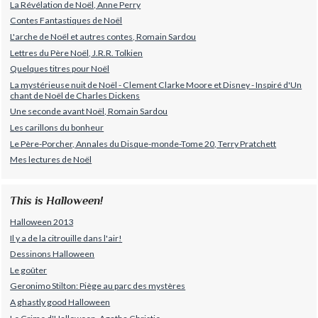
La Révélation de Noël, Anne Perry
Contes Fantastiques de Noël
L'arche de Noël et autres contes, Romain Sardou
Lettres du Père Noël, J.R.R. Tolkien
Quelques titres pour Noël
La mystérieuse nuit de Noël - Clement Clarke Moore et Disney - Inspiré d'Un
chant de Noël de Charles Dickens
Une seconde avant Noël, Romain Sardou
Les carillons du bonheur
Le Père-Porcher, Annales du Disque-monde-Tome 20, Terry Pratchett
Mes lectures de Noël
This is Halloween!
Halloween 2013
Il y a de la citrouille dans l'air!
Dessinons Halloween
Le goûter
Geronimo Stilton: Piège au parc des mystères
A ghastly good Halloween