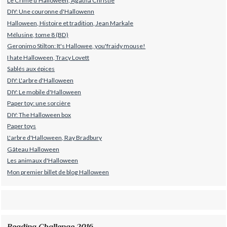
Le Crime d'Halloween, Agatha Christie
DIY: Une couronne d'Hallowenn
Halloween, Histoire et tradition, Jean Markale
Mélusine, tome 8 (BD)
Geronimo Stilton: It's Hallowee, you'fraidy mouse!
I hate Halloween, Tracy Lovett
Sablés aux épices
DIY: L'arbre d'Halloween
DIY: Le mobile d'Halloween
Paper toy: une sorcière
DIY: The Halloween box
Paper toys
L'arbre d'Halloween, Ray Bradbury
Gâteau Halloween
Les animaux d'Halloween
Mon premier billet de blog Halloween
Reading Challenge 2016