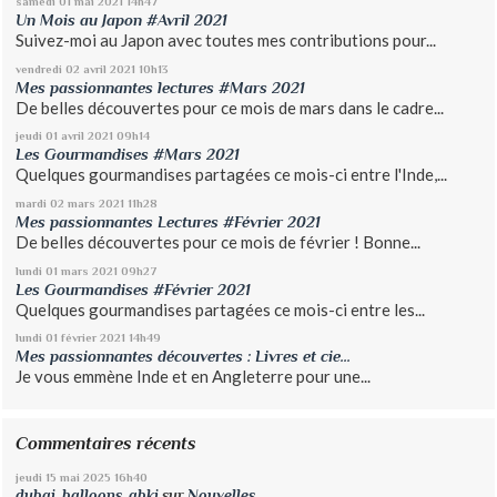
samedi 01
mai 2021
14h47
Un Mois au Japon #Avril 2021
Suivez-moi au Japon avec toutes mes contributions pour...
vendredi 02
avril 2021
10h13
Mes passionnantes lectures #Mars 2021
De belles découvertes pour ce mois de mars dans le cadre...
jeudi 01
avril 2021
09h14
Les Gourmandises #Mars 2021
Quelques gourmandises partagées ce mois-ci entre l'Inde,...
mardi 02
mars 2021
11h28
Mes passionnantes Lectures #Février 2021
De belles découvertes pour ce mois de février ! Bonne...
lundi 01
mars 2021
09h27
Les Gourmandises #Février 2021
Quelques gourmandises partagées ce mois-ci entre les...
lundi 01
février 2021
14h49
Mes passionnantes découvertes : Livres et cie...
Je vous emmène Inde et en Angleterre pour une...
Commentaires récents
jeudi 15
mai 2025
16h40
dubai_balloons_gbki
sur
Nouvelles