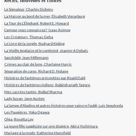
Récits, nouvelles et contes
Le Signaleur, Charles Dickens
La Maison au bord de la mer, Élisabeth Vonarburg
La Tour de L’Éléphant, Robert E. Howard
L'amour vous connaissez?, Isaac Asimov
Les Créateurs, Thomas Geha
Le Livre de la Jungle, Rudyard Kipling
La Vieille Anglaise et le continent, Jeanne-A Debats
Sanshôdô, Jean Millemann
Crimes au clair de lune, Charlaine Harris
Séparation de corps, Richard D. Nolane
Histoires de fantômes présentées par Roald Dahl
Histoires de fantômes Indiens, Rabindranath Tagore
Mes sacrées tantes, Bulbul Sharma
Lady Susan, Jane Austen
La lampe d'Aladino et autres histoires pour vaincre l'oubli, Luis Sepulveda
Les Paupières, Yoko Ogawa
Olga, Rosetta Loy
La jeune fille suppliciée sur une étagère, Akira Yoshimura
Mariage à la mode, Katherine Mansfield