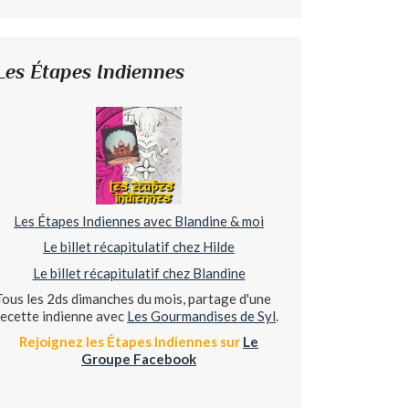
Les Étapes Indiennes
Les Étapes Indiennes avec Blandine & moi
Le billet récapitulatif chez Hilde
Le billet récapitulatif chez Blandine
Tous les 2ds dimanches du mois, partage d'une
recette indienne avec
Les Gourmandises de Syl
.
Rejoignez les Étapes Indiennes sur
Le
Groupe Facebook