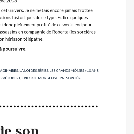
mbre 2008
s cet univers. Je ne m'étais encore jamais frottée
utions historiques de ce type. Et lire quelques
J'ai donc pleinement profité de ce week-end pour
s assassins en compagnie de Roberta (les sorcières
son hérisson télépathe.
à poursuivre.
AGINAIRES
,
LA LOI DES SÉRIES
,
LES GRANDS MÔMES +10 ANS
,
RVÉ JUBERT
,
TRILOGIE MORGENSTERN
,
SORCIÈRE
de son