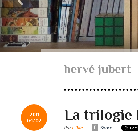
hervé jubert
La trilogi
2011
04/02
Par
Hilde
Share