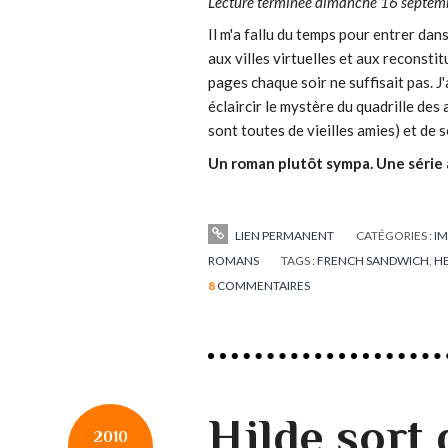
Lecture terminée dimanche 16 septe
Il m'a fallu du temps pour entrer dan
aux villes virtuelles et aux reconstit
pages chaque soir ne suffisait pas. 
éclaircir le mystère du quadrille de
sont toutes de vieilles amies) et de 
Un roman plutôt sympa. Une série 
LIEN PERMANENT
CATÉGORIES :
IM
ROMANS
TAGS :
FRENCH SANDWICH
,
HE
8
COMMENTAIRES
Hilde sort 
2010