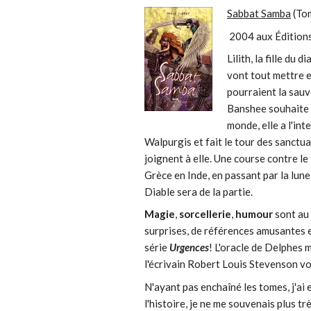
Sabbat Samba
(To
2004 aux Édition
Lilith, la fille du 
vont tout mettre e
pourraient la sauv
Banshee souhaite l
monde, elle a l'int
Walpurgis et fait le tour des sanctu
joignent à elle. Une course contre l
Grèce en Inde, en passant par la lune
Diable sera de la partie.
Magie
,
sorcellerie
,
humour
sont au 
surprises, de références amusantes e
série
Urgences
! L'oracle de Delphes 
l'écrivain Robert Louis Stevenson vo
N'ayant pas enchaîné les tomes, j'ai
l'histoire, je ne me souvenais plus trè