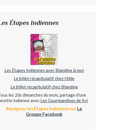
Les Étapes Indiennes
Les Étapes Indiennes avec Blandine & moi
Le billet récapitulatif chez Hilde
Le billet récapitulatif chez Blandine
Tous les 2ds dimanches du mois, partage d'une
recette indienne avec
Les Gourmandises de Syl
.
Rejoignez les Étapes Indiennes sur
Le
Groupe Facebook