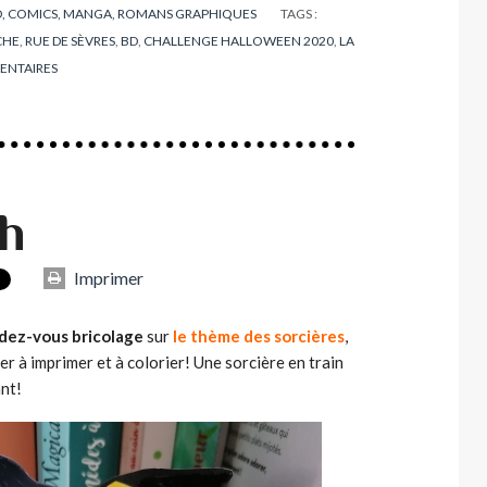
, COMICS, MANGA, ROMANS GRAPHIQUES
TAGS :
CHE
,
RUE DE SÈVRES
,
BD
,
CHALLENGE HALLOWEEN 2020
,
LA
NTAIRES
h
Imprimer
dez-vous bricolage
sur
le thème des sorcières
,
r à imprimer et à colorier! Une sorcière en train
ant!